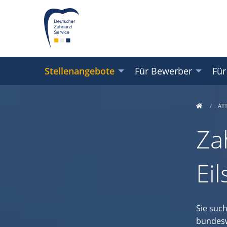
Stellenangebote
Für Bewerber
Für
AT
Za
Ei
Sie suc
bundesw