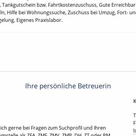
 Tankgutschein bzw. Fahrtkostenzuschuss, Gute Erreichbark
ln, Hilfe bei Wohnungssuche, Zuschuss bei Umzug, Fort- und
elung, Eigenes Praxislabor.
Ihre persönliche Betreuerin
K
T
F
ich gerne bei Fragen zum Suchprofil und Ihren
mstelle als ZFA, ZMF, ZMV, ZMP, DH, ZT oder PM.