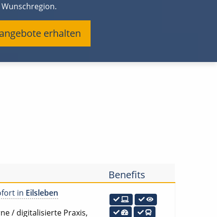
r Wunschregion.
nangebote erhalten
Benefits
ofort in
Eilsleben
e / digitalisierte Praxis,