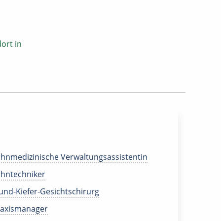
ort in
hnmedizinische Verwaltungsassistentin
hntechniker
nd-Kiefer-Gesichtschirurg
raxismanager