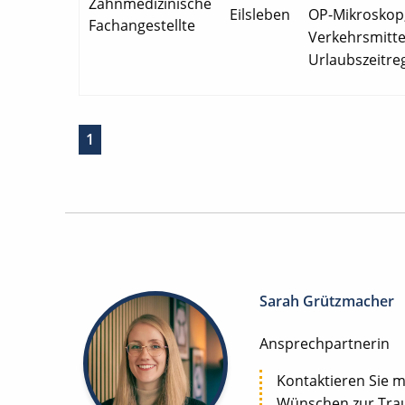
Zahnmedizinische
Eilsleben
OP-Mikroskop,
Fachangestellte
Verkehrsmitte
Urlaubszeitreg
1
Sarah Grützmacher
Ansprechpartnerin
Kontaktieren Sie m
Wünschen zur Trau