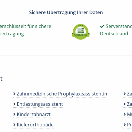
Sichere Übertragung Ihrer Daten
erschlüsselt für sichere
Serverstand
bertragung
Deutschland
t
Zahnmedizinische Prophylaxeassistentin
Za
Entlastungsassistent
Za
Kinderzahnarzt
Mu
Kieferorthopäde
P