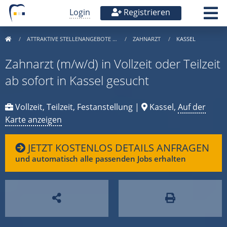
Login
Registrieren
ATTRAKTIVE STELLENANGEBOTE …
ZAHNARZT
KASSEL
Zahnarzt (m/w/d) in Vollzeit oder Teilzeit
ab sofort in Kassel gesucht
Vollzeit, Teilzeit, Festanstellung |
Kassel,
Auf der
Karte anzeigen
JETZT KOSTENLOS DETAILS ANFRAGEN
und automatisch alle passenden Jobs erhalten