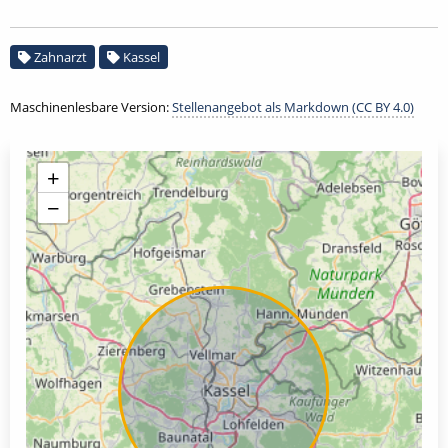
Zahnarzt
Kassel
Maschinenlesbare Version:
Stellenangebot als Markdown (CC BY 4.0)
+
−