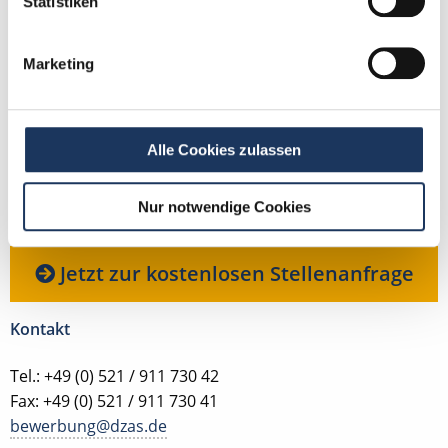
Statistiken
Robert Braun
Marketing
Ansprechpartner
Ich unterstütze Sie gerne bei der Suche nach Ihrer
Alle Cookies zulassen
Traumstelle in Ihrer Wunschregion. Bei Fragen zu
unserem Service stehe ich Ihnen gerne zur
Nur notwendige Cookies
Verfügung.
Jetzt zur kostenlosen Stellenanfrage
Kontakt
Tel.: +49 (0) 521 / 911 730 42
Fax: +49 (0) 521 / 911 730 41
bewerbung@dzas.de