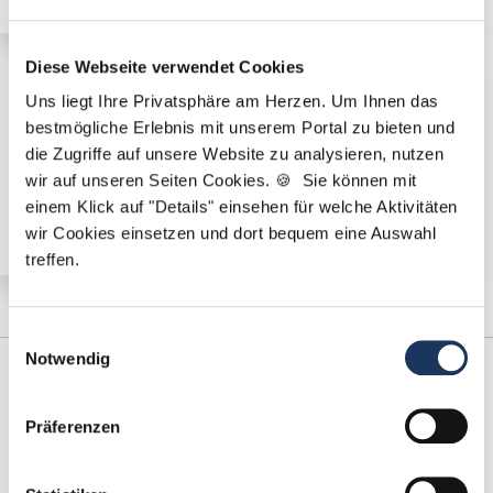
Diese Webseite verwendet Cookies
🌟 PREMIUM-STELLENANGEBOT 🌟
Uns liegt Ihre Privatsphäre am Herzen. Um Ihnen das
bestmögliche Erlebnis mit unserem Portal zu bieten und
Angestellter Zahnarzt (m/w/d) in Voll- oder Teilzeit
die Zugriffe auf unsere Website zu analysieren, nutzen
ab sofort in Hann. Münden
wir auf unseren Seiten Cookies. 🍪 Sie können mit
einem Klick auf "Details" einsehen für welche Aktivitäten
wir Cookies einsetzen und dort bequem eine Auswahl
treffen.
Einwilligungsauswahl
Notwendig
Präferenzen