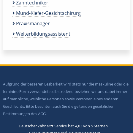
Zahntechniker
Mund-Kiefer-Gesichtschirurg
Praxismanager
Weiterbildungsassistent
Aufgrund der besseren Lesbarkeit wird stets nur die maskuline oder die
feminine Form verwendet; selbstredend beziehen wir uns dabei immer
auf männliche, weibliche Personen sowie Personen eines anderen
Geschlechts. Bitte beachten auch Sie die geltenden gesetzlichen
Bestimmungen des AGG.
Deutscher Zahnarzt Service
hat
4,83
von
5
Sternen