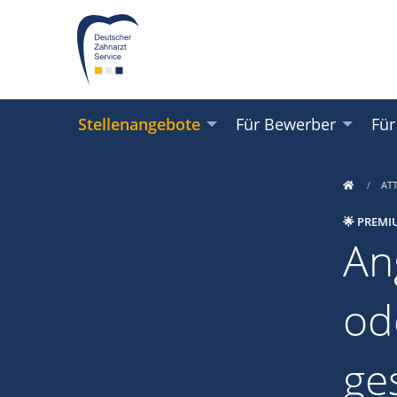
Stellenangebote
Für Bewerber
Für
AT
🌟 PREMI
An
od
ge