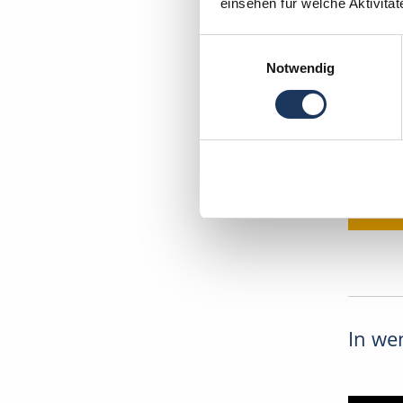
einsehen für welche Aktivitä
DEUTSC
Einwilligungsauswahl
Ihr Deu
Notwendig
Zahnarz
34346 
In wen