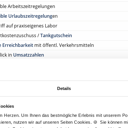
ible Arbeitszeitregelungen
ible Urlaubszeitregelung
en
iff auf praxiseigenes Labor
rtkostenzuschuss /
Tankgutschein
 Erreichbarkeit
mit öffentl. Verkehrsmitteln
lick in
Umsatzzahlen
on zur Nachfolge
on zur Partnerschaft
mit/ohne Kapitalbeteiligung
rlaubstage
Details
tenlos Details anfragen
Cookies
ehen Sie von Bewerbungen per Post oder E-Mail ab.
am Herzen. Um Ihnen das bestmögliche Erlebnis mit unserem Port
ieren, nutzen wir auf unseren Seiten Cookies. 🍪 Sie können mit
SETZUNG FÜR EINE BEWERBUNG BEI UNSEREN KUNDEN I