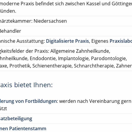
moderne Praxis befindet sich zwischen Kassel und Göttinge
Münden.
närztekammer: Niedersachsen
Behandler
nische Ausstattung:
Digitalisierte Praxis
, Eigenes
Praxislab
gkeitsfelder der Praxis: Allgemeine Zahnheilkunde,
ahnheilkunde, Endodontie, Implantologie, Parodontologie,
axe, Prothetik, Schienentherapie, Schnarchtherapie, Zahne
axis bietet Ihnen:
derung von Fortbildungen
: werden nach Vereinbarung gern
ützt
atzbeteiligung
enen Patientenstamm