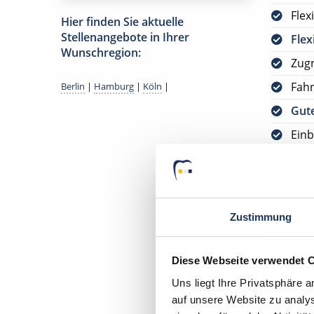
Flex
Hier finden Sie aktuelle
Stellenangebote in Ihrer
Flex
Wunschregion:
Zugr
Fah
Berlin
|
Hamburg
|
Köln
|
Gute
Einb
Opti
Opti
30 U
Zustimmung
Jetzt
kos
Diese Webseite verwendet 
Bitte s
Uns liegt Ihre Privatsphäre 
auf unsere Website zu analys
VORAUS