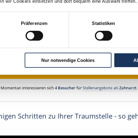
ten wir Cookies einsetzen und dort bequem eine Auswahl treffen.
HE APPROBATION
tscher Zahnarzt Service
Präferenzen
Statistiken
tpraxis Hann. Münden
Hann. Münden
Nur notwendige Cookies
A
Jetzt kostenlos Details anfragen
Momentan interessieren sich
4 Besucher
für
Stellenangebote als
Zahnarzt
.
igen Schritten zu Ihrer Traumstelle - so geh