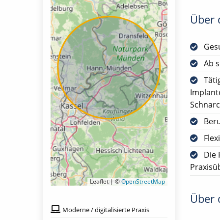
Über d
Gesu
Ab s
Täti
Implant
Schnarc
Ber
Flex
Die 
Praxis
Leaflet | ©
OpenStreetMap
Über d
Moderne / digitalisierte Praxis