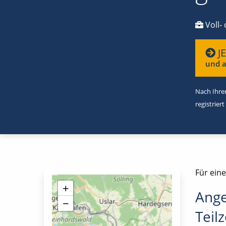
Voll- 
J
und a
Nach Ihrer
registriert
Für ein
+
Ange
−
Teilz