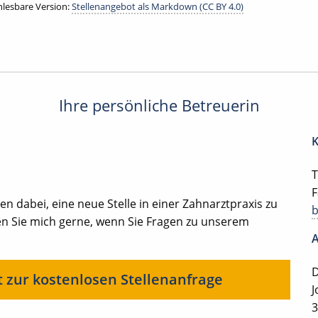
lesbare Version:
Stellenangebot als Markdown (CC BY 4.0)
Ihre persönliche Betreuerin
K
T
F
en dabei, eine neue Stelle in einer Zahnarztpraxis zu
en Sie mich gerne, wenn Sie Fragen zu unserem
A
D
t zur kostenlosen Stellenanfrage
J
3