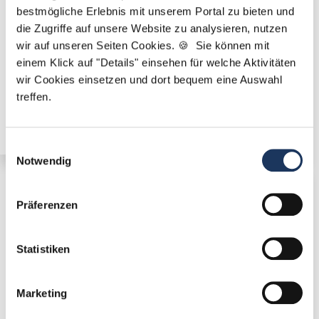
bestmögliche Erlebnis mit unserem Portal zu bieten und
die Zugriffe auf unsere Website zu analysieren, nutzen
wir auf unseren Seiten Cookies. 🍪 Sie können mit
einem Klick auf "Details" einsehen für welche Aktivitäten
Angestellter Zahnarzt (m/w/d) in Vollzeit ab sofort in
Bremen
wir Cookies einsetzen und dort bequem eine Auswahl
treffen.
Einwilligungsauswahl
Notwendig
🌟 PREMIUM-STELLENANGEBOT 🌟
Präferenzen
Statistiken
Angestellter Zahnarzt (m/w/d) in Vollzeit ab sofort in
Marketing
Bremen