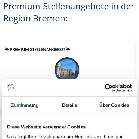
Premium-Stellenangebote in der
Region Bremen:
🌟 PREMIUM-STELLENANGEBOT 🌟
Angestellter Zahnarzt (m/w/d) in Voll- oder Teilzeit
ab sofort in Bremen
Zustimmung
Details
Über Cookies
Diese Webseite verwendet Cookies
🌟 PREMIUM-STELLENANGEBOT 🌟
Uns liegt Ihre Privatsphäre am Herzen. Um Ihnen das