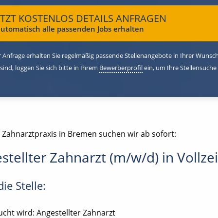
ETZT KOSTENLOS DETAILS ANFRAGEN
utomatisch alle passenden Jobs erhalten
 Anfrage erhalten Sie regelmäßig passende Stellenangebote in Ihrer Wunschr
 sind, loggen Sie sich bitte in Ihrem
Bewerberprofil
ein, um Ihre Stellensuche
e Zahnarztpraxis in Bremen suchen wir ab sofort:
stellter Zahnarzt (m/w/d) in Vollzei
ie Stelle:
cht wird: Angestellter Zahnarzt