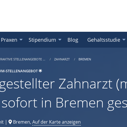
 Praxen
Stipendium
Blog
Gehaltsstudie
TRAKTIVE STELLENANGEBOTE …
ZAHNARZT
BREMEN
UM-STELLENANGEBOT 🌟
gestellter Zahnarzt (m
 sofort in Bremen ge
it |
Bremen,
Auf der Karte anzeigen