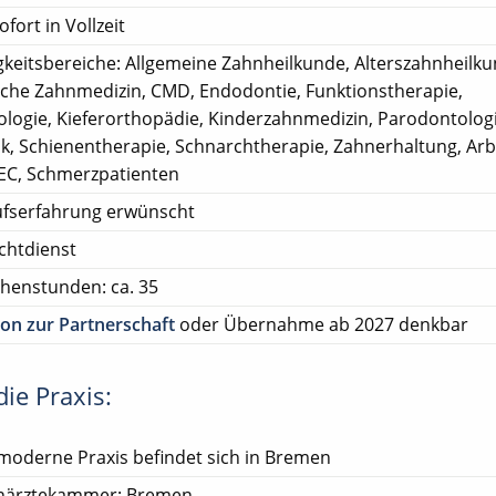
ofort in Vollzeit
gkeitsbereiche: Allgemeine Zahnheilkunde, Alterszahnheilku
sche Zahnmedizin, CMD, Endodontie, Funktionstherapie,
ologie, Kieferorthopädie, Kinderzahnmedizin, Parodontologi
ik, Schienentherapie, Schnarchtherapie, Zahnerhaltung, Arb
EC, Schmerzpatienten
ufserfahrung erwünscht
chtdienst
henstunden: ca. 35
on zur Partnerschaft
oder Übernahme ab 2027 denkbar
ie Praxis:
moderne Praxis befindet sich in Bremen
närztekammer: Bremen