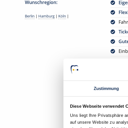
Wunschregion:
Eig
Flex
Berlin
|
Hamburg
|
Köln
|
Fah
Tick
Gute
Einb
Opti
Opti
30 U
Zustimmung
Jetzt
kos
Diese Webseite verwendet 
Bitte s
Uns liegt Ihre Privatsphäre 
VORAUS
auf unsere Website zu analys