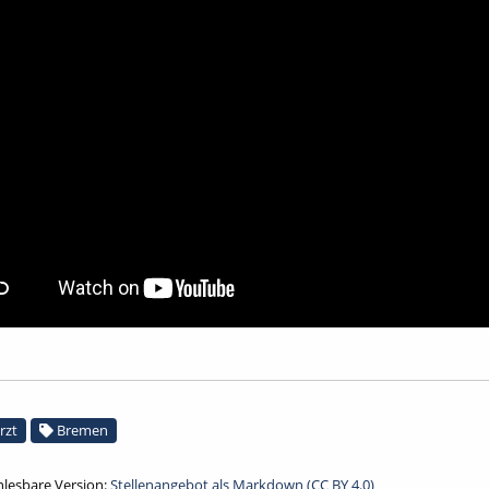
rzt
Bremen
lesbare Version:
Stellenangebot als Markdown (CC BY 4.0)