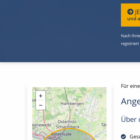
J
und a
Nach Ihrer
registriert
Für ein
+
Ange
−
Über d
Gesu