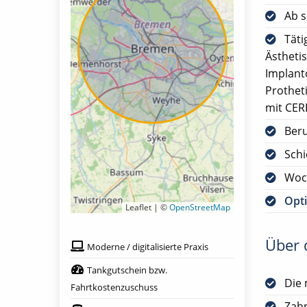
Ab s
Täti
Ästheti
Implant
Prothet
mit CER
Ber
Schi
Woc
Opti
Leaflet | ©
OpenStreetMap
Über d
Moderne / digitalisierte Praxis
Tankgutschein bzw.
Die 
Fahrtkostenzuschuss
Zah