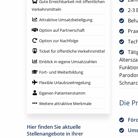
Gute Erreichbarkeit mit öffentlichen
Verkehrsmitteln
2-3 
Attraktive Umsatzbeteiligung
Beha
Option auf Partnerschaft
Prax
Option zur Nachfolge
Tech
Ticket für öffentliche Verkehrsmittel
Täti
Altersz
Einblick in eigene Umsatzzahlen
Funktio
Fort- und Weiterbildung
Parodon
Schnarc
Flexible Urlaubszeitregelung
Eigenen Patientenstamm
Die Pr
Weitere attraktive Merkmale
För
Hier finden Sie aktuelle
Ums
Stellenangebote in Ihrer