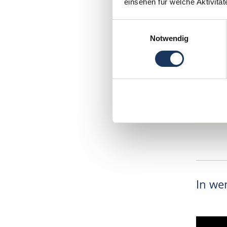
DEUTSC
einsehen für welche Aktivitä
Ihr Deu
Einwilligungsauswahl
Notwendig
Zahnarz
28259 
In wen