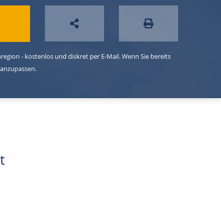
egion - kostenlos und diskret per E-Mail. Wenn Sie bereits
 anzupassen.
t