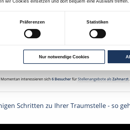
HE APPROBATION
ten wir Cookies einsetzen und dort bequem eine Auswahl treffen.
tscher Zahnarzt Service
Präferenzen
Statistiken
tpraxis Bremen
Bremen
Nur notwendige Cookies
A
Jetzt kostenlos Details anfragen
Momentan interessieren sich
6 Besucher
für
Stellenangebote als
Zahnarzt
.
igen Schritten zu Ihrer Traumstelle - so geh