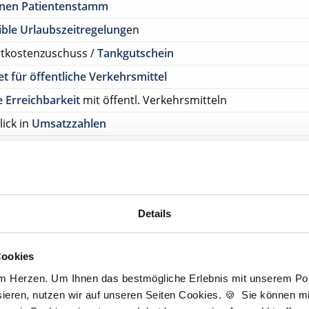
enen Patientenstamm
ible Urlaubszeitregelung
en
rtkostenzuschuss /
Tankgutschein
et für öffentliche Verkehrsmittel
 Erreichbarkeit
mit öffentl. Verkehrsmitteln
lick in
Umsatzzahlen
on zur Nachfolge
on zur Partnerschaft mit/ohne Kapitalbeteiligung
rlaubstage
Details
tenlos Details anfragen
Cookies
ehen Sie von Bewerbungen per Post oder E-Mail ab.
am Herzen. Um Ihnen das bestmögliche Erlebnis mit unserem Port
SETZUNG FÜR EINE BEWERBUNG BEI UNSEREN KUNDEN I
ieren, nutzen wir auf unseren Seiten Cookies. 🍪 Sie können mit