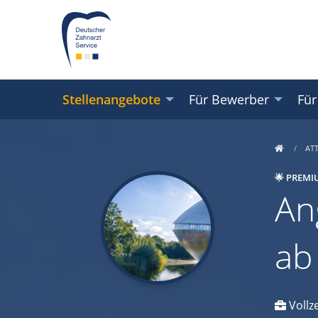
Stellenangebote
Für Bewerber
Für
AT
🌟 PREMI
An
ab
Vollze