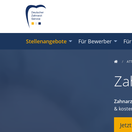
Stellenangebote
Für Bewerber
Für
AT
Za
Zahnarz
& koste
Jetz