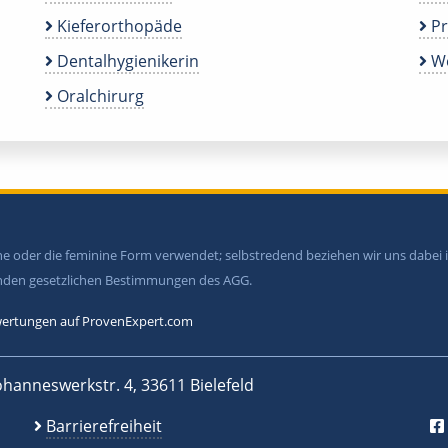
Kieferorthopäde
P
Dentalhygienikerin
We
Oralchirurg
ine oder die feminine Form verwendet; selbstredend beziehen wir uns dabe
tenden gesetzlichen Bestimmungen des AGG.
ertungen auf ProvenExpert.com
ohanneswerkstr. 4, 33611 Bielefeld
Barrierefreiheit