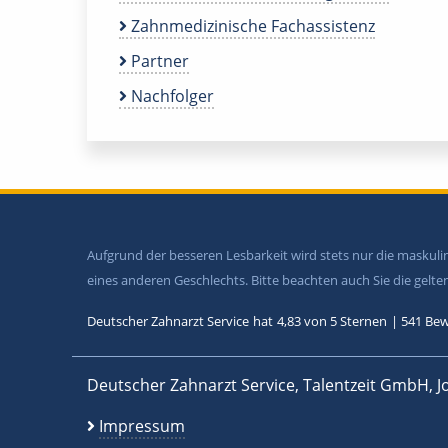
Zahnmedizinische Fachassistenz
Partner
Nachfolger
Aufgrund der besseren Lesbarkeit wird stets nur die maskul
eines anderen Geschlechts. Bitte beachten auch Sie die gel
Deutscher Zahnarzt Service
hat
4,83
von
5
Sternen
|
541
Bew
Deutscher Zahnarzt Service, Talentzeit GmbH, J
Impressum