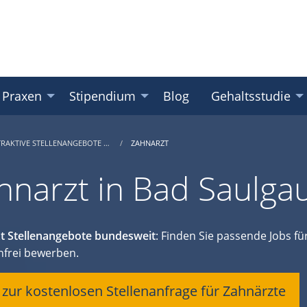
 Praxen
Stipendium
Blog
Gehaltsstudie
TRAKTIVE STELLENANGEBOTE …
ZAHNARZT
hnarzt in Bad Saulga
t Stellenangebote bundesweit
: Finden Sie passende Jobs für
nfrei bewerben.
t zur kostenlosen Stellenanfrage für Zahnärzte