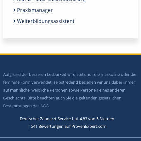
Praxismanager
Weiterbildungsassistent
Aufgrund der besseren Lesbarkeit wird stets nur die maskuline oder die
feminine Form verwendet; selbstredend beziehen wir uns dabei immer
auf männliche, weibliche Personen sowie Personen eines anderen
Geschlechts. Bitte beachten auch Sie die geltenden gesetzlichen
Bestimmungen des AGG.
Deutscher Zahnarzt Service
hat
4,83
von
5
Sternen
|
541
Bewertungen auf ProvenExpert.com