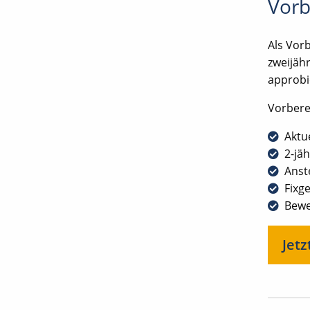
Vorb
Als Vorb
zweijäh
approbie
Vorberei
Aktu
2-jä
Anst
Fixg
Bewe
Jet