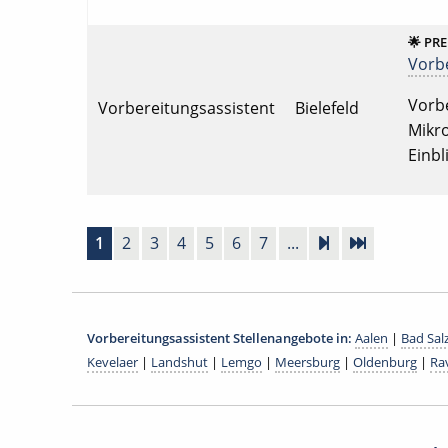
🌟 PR
Vorbe
Vorbe
Vorbereitungsassistent
Bielefeld
Mikro
Einbl
1
2
3
4
5
6
7
...
Vorbereitungsassistent Stellenangebote in:
Aalen
|
Bad Sal
Kevelaer
|
Landshut
|
Lemgo
|
Meersburg
|
Oldenburg
|
Ra