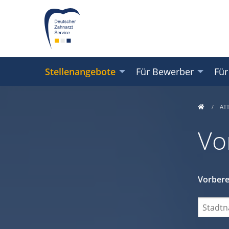
Stellenangebote
Für Bewerber
Für
AT
Vo
Vorberei