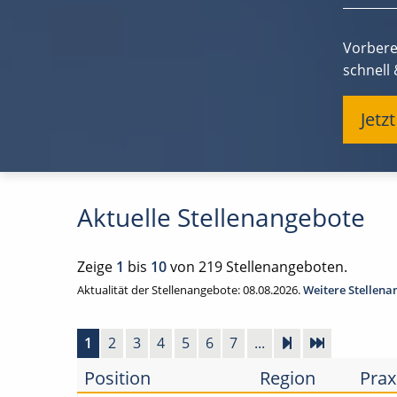
Vorbere
schnell
Jetz
Aktuelle Stellenangebote
Zeige
1
bis
10
von 219 Stellenangeboten.
Aktualität der Stellenangebote: 08.08.2026.
Weitere Stellen
1
2
3
4
5
6
7
...
Position
Region
Prax