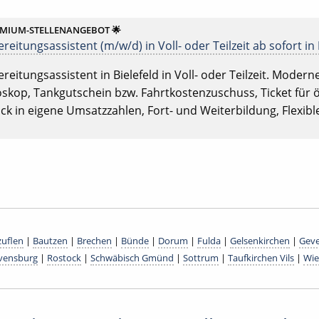
EMIUM-STELLENANGEBOT 🌟
reitungsassistent (m/w/d) in Voll- oder Teilzeit ab sofort in
reitungsassistent in Bielefeld in Voll- oder Teilzeit. Moderne 
skop, Tankgutschein bzw. Fahrtkostenzuschuss, Ticket für ö
ick in eigene Umsatzzahlen, Fort- und Weiterbildung, Flexibl
zuflen
|
Bautzen
|
Brechen
|
Bünde
|
Dorum
|
Fulda
|
Gelsenkirchen
|
Geve
vensburg
|
Rostock
|
Schwäbisch Gmünd
|
Sottrum
|
Taufkirchen Vils
|
Wie