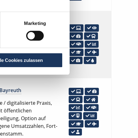
Bayreuth
Marketing
/ digitalisierte Praxis, OP-
hbarkeit mit öffentlichen
satzzahlen, Fort- und
it DVT,
lle Cookies zulassen
Bayreuth
/ digitalisierte Praxis,
t öffentlichen
eiligung, Option auf
eigene Umsatzzahlen, Fort-
ntenstamm.