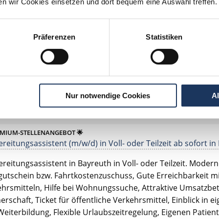
ten wir Cookies einsetzen und dort bequem eine Auswahl treffen.
EMIUM-STELLENANGEBOT 🌟
reitungsassistent (m/w/d) in Voll- oder Teilzeit ab sofort in
Präferenzen
Statistiken
reitungsassistent in Bayreuth in Voll- oder Teilzeit. Moderne 
skop, Tankgutschein bzw. Fahrtkostenzuschuss, Gute Erreic
hrsmitteln, Option auf Partnerschaft, Einblick in eigene Um
rbildung, Flexible Urlaubszeitregelung, Digitales Röntgen m
Nur notwendige Cookies
A
gasbehandlung.
EMIUM-STELLENANGEBOT 🌟
reitungsassistent (m/w/d) in Voll- oder Teilzeit ab sofort in
reitungsassistent in Bayreuth in Voll- oder Teilzeit. Moderne 
utschein bzw. Fahrtkostenzuschuss, Gute Erreichbarkeit mi
hrsmitteln, Hilfe bei Wohnungssuche, Attraktive Umsatzbet
erschaft, Ticket für öffentliche Verkehrsmittel, Einblick in 
eiterbildung, Flexible Urlaubszeitregelung, Eigenen Patie