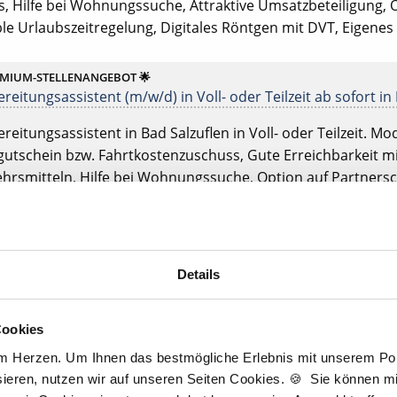
s, Hilfe bei Wohnungssuche, Attraktive Umsatzbeteiligung, 
ble Urlaubszeitregelung, Digitales Röntgen mit DVT, Eigenes 
EMIUM-STELLENANGEBOT 🌟
reitungsassistent (m/w/d) in Voll- oder Teilzeit ab sofort in
reitungsassistent in Bad Salzuflen in Voll- oder Teilzeit. Mode
utschein bzw. Fahrtkostenzuschuss, Gute Erreichbarkeit mi
hrsmitteln, Hilfe bei Wohnungssuche, Option auf Partnersch
rbildung, Flexible Urlaubszeitregelung, Digitales Röntgen m
EMIUM-STELLENANGEBOT 🌟
reitungsassistent (m/w/d) in Vollzeit ab sofort in
Bautzen
Details
reitungsassistent in Bautzen in Vollzeit. Moderne / digitali
Fahrtkostenzuschuss, Gute Erreichbarkeit mit öffentlichen V
Cookies
zbeteiligung, Ticket für öffentliche Verkehrsmittel, Einblic
am Herzen. Um Ihnen das bestmögliche Erlebnis mit unserem Port
 und Weiterbildung, Flexible Urlaubszeitregelung, Digitales
ieren, nutzen wir auf unseren Seiten Cookies. 🍪 Sie können mit
slabor, Eigenen Patientenstamm.