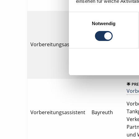
einsehen für welche Aktivitä
Einwilligungsauswahl
🌟 PR
Vorbe
Notwendig
Vorbe
Mikro
Vorbereitungsassistent
Bayreuth
Verke
Weite
Lach
🌟 PR
Vorbe
Vorbe
Tankg
Vorbereitungsassistent
Bayreuth
Verke
Partn
und W