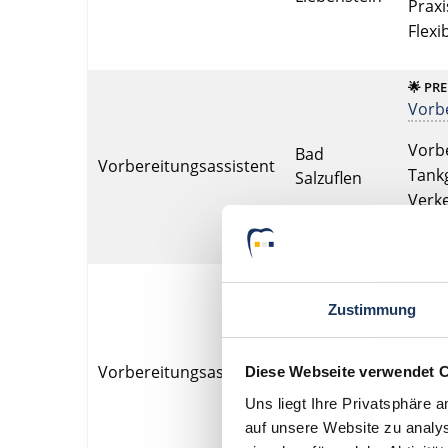
Praxi
Flexi
🌟 PR
Vorbe
Vorbe
Bad
Vorbereitungsassistent
Tankg
Salzuflen
Verke
Weite
🌟 PR
Vorbe
Zustimmung
Vorbe
bzw. 
Vorbereitungsassistent
Bautzen
Diese Webseite verwendet 
Umsat
Uns liegt Ihre Privatsphäre 
Fort-
auf unsere Website zu analys
Praxi