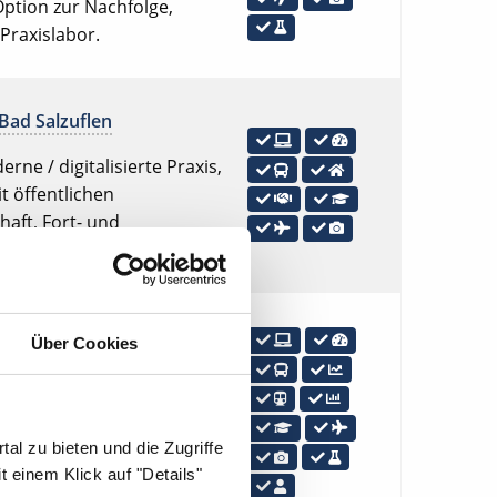
Option zur Nachfolge,
Praxislabor.
Bad Salzuflen
rne / digitalisierte Praxis,
t öffentlichen
aft, Fort- und
it DVT.
Über Cookies
sierte Praxis, Tankgutschein
erkehrsmitteln, Attraktive
k in eigene Umsatzzahlen,
al zu bieten und die Zugriffe
 Röntgen mit DVT, Eigenes
 einem Klick auf "Details"