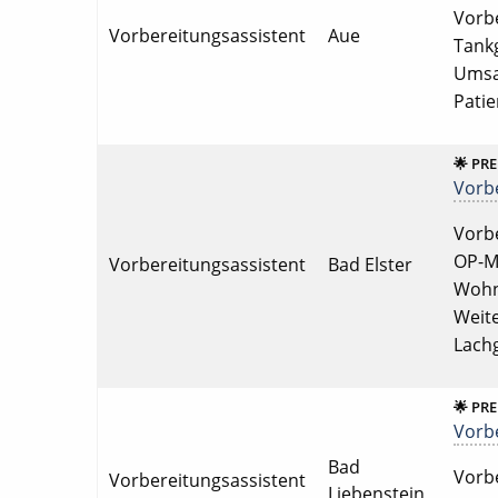
Vorbe
Vorbereitungsassistent
Aue
Tankg
Umsat
Pati
🌟 PR
Vorbe
Vorbe
OP-Mi
Vorbereitungsassistent
Bad Elster
Wohnu
Weite
Lach
🌟 PR
Vorbe
Bad
Vorbe
Vorbereitungsassistent
Liebenstein