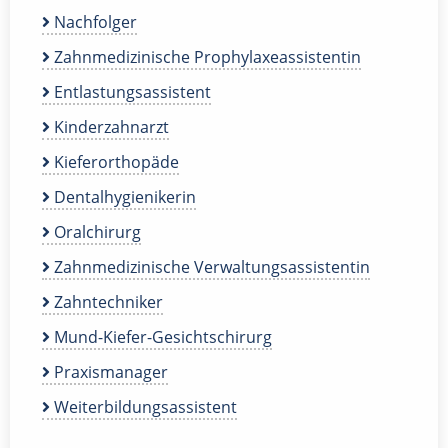
Nachfolger
Zahnmedizinische Prophylaxeassistentin
Entlastungsassistent
Kinderzahnarzt
Kieferorthopäde
Dentalhygienikerin
Oralchirurg
Zahnmedizinische Verwaltungsassistentin
Zahntechniker
Mund-Kiefer-Gesichtschirurg
Praxismanager
Weiterbildungsassistent