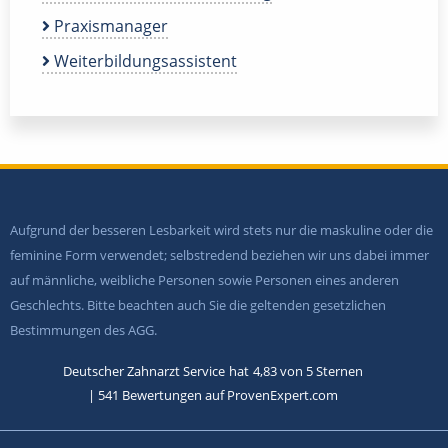
Praxismanager
Weiterbildungsassistent
Aufgrund der besseren Lesbarkeit wird stets nur die maskuline oder die
feminine Form verwendet; selbstredend beziehen wir uns dabei immer
auf männliche, weibliche Personen sowie Personen eines anderen
Geschlechts. Bitte beachten auch Sie die geltenden gesetzlichen
Bestimmungen des AGG.
Deutscher Zahnarzt Service
hat
4,83
von
5
Sternen
|
541
Bewertungen auf ProvenExpert.com