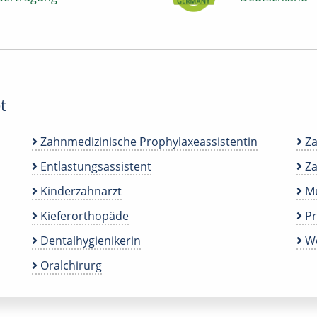
t
Zahnmedizinische Prophylaxeassistentin
Za
Entlastungsassistent
Za
Kinderzahnarzt
Mu
Kieferorthopäde
P
Dentalhygienikerin
We
Oralchirurg