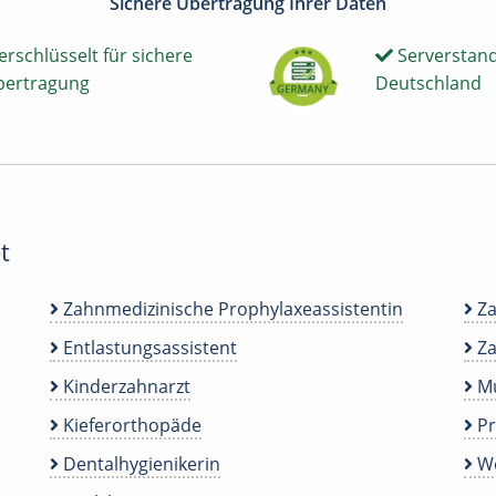
Sichere Übertragung Ihrer Daten
erschlüsselt für sichere
Serverstand
bertragung
Deutschland
t
Zahnmedizinische Prophylaxeassistentin
Za
Entlastungsassistent
Za
Kinderzahnarzt
Mu
Kieferorthopäde
P
Dentalhygienikerin
We