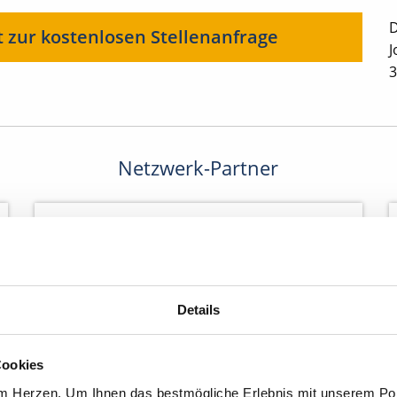
D
t zur kostenlosen Stellenanfrage
J
3
Netzwerk-Partner
Details
Cookies
am Herzen. Um Ihnen das bestmögliche Erlebnis mit unserem Port