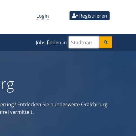
Login
Registrieren
Jobs finden in
rg
rderung? Entdecken Sie bundesweite Oralchirurg
rei vermittelt.