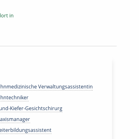
ort in
hnmedizinische Verwaltungsassistentin
hntechniker
nd-Kiefer-Gesichtschirurg
raxismanager
iterbildungsassistent