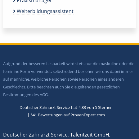
Praxismanager
Weiterbildungsassistent
Aufgrund der besseren Lesbarkeit wird stets nur die maskuline oder die
feminine Form verwendet; selbstredend beziehen wir uns dabei immer
auf männliche, weibliche Personen sowie Personen eines anderen
Geschlechts. Bitte beachten auch Sie die geltenden gesetzlichen
Bestimmungen des AGG.
Deutscher Zahnarzt Service
hat
4,83
von
5
Sternen
|
541
Bewertungen auf ProvenExpert.com
Deutscher Zahnarzt Service, Talentzeit GmbH,