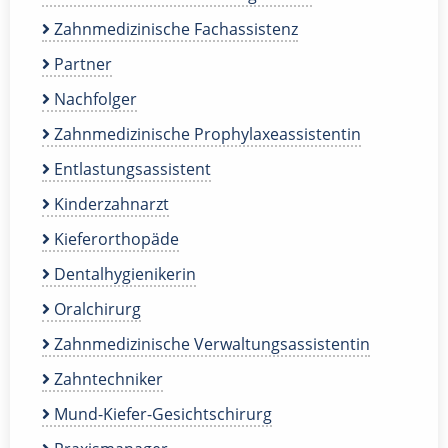
Zahnmedizinische Fachassistenz
Partner
Nachfolger
Zahnmedizinische Prophylaxeassistentin
Entlastungsassistent
Kinderzahnarzt
Kieferorthopäde
Dentalhygienikerin
Oralchirurg
Zahnmedizinische Verwaltungsassistentin
Zahntechniker
Mund-Kiefer-Gesichtschirurg