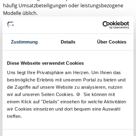
häufig Umsatzbeteiligungen oder leistungsbezogene
Modelle üblich.
Weitere Hintergründe zur Vergütung finden Sie hier:
Gehalt als Kieferorthopäde 2025
Zustimmung
Details
Über Cookies
Weiterbildung zum Fachzahnarzt
für Kieferorthopädie
Diese Webseite verwendet Cookies
Uns liegt Ihre Privatsphäre am Herzen. Um Ihnen das
bestmögliche Erlebnis mit unserem Portal zu bieten und
Die Weiterbildung zum Fachzahnarzt für
die Zugriffe auf unsere Website zu analysieren, nutzen
Kieferorthopädie setzt eine abgeschlossene
wir auf unseren Seiten Cookies. 🍪 Sie können mit
Vorbereitungszeit voraus und dauert in der Regel
einem Klick auf "Details" einsehen für welche Aktivitäten
mehrere Jahre. Sie erfolgt in anerkannten
wir Cookies einsetzen und dort bequem eine Auswahl
Weiterbildungsstätten gemäß den Vorgaben der
treffen.
Landeszahnärztekammern.
Alles zu Ablauf, Voraussetzungen und Struktur der