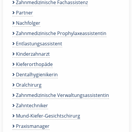
Zahnmedizinische Fachassistenz
Partner
Nachfolger
Zahnmedizinische Prophylaxeassistentin
Entlastungsassistent
Kinderzahnarzt
Kieferorthopäde
Dentalhygienikerin
Oralchirurg
Zahnmedizinische Verwaltungsassistentin
Zahntechniker
Mund-Kiefer-Gesichtschirurg
Praxismanager