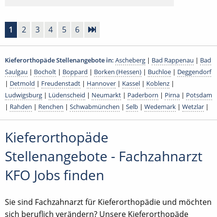
1
2
3
4
5
6
Kieferorthopäde Stellenangebote in:
Ascheberg
|
Bad Rappenau
|
Bad
Saulgau
|
Bocholt
|
Boppard
|
Borken (Hessen)
|
Buchloe
|
Deggendorf
|
Detmold
|
Freudenstadt
|
Hannover
|
Kassel
|
Koblenz
|
Ludwigsburg
|
Lüdenscheid
|
Neumarkt
|
Paderborn
|
Pirna
|
Potsdam
|
Rahden
|
Renchen
|
Schwabmünchen
|
Selb
|
Wedemark
|
Wetzlar
|
Kieferorthopäde
Stellenangebote - Fachzahnarzt
KFO Jobs finden
Sie sind Fachzahnarzt für Kieferorthopädie und möchten
sich beruflich verändern? Unsere Kieferorthopäde