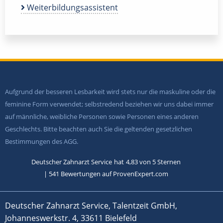
Weiterbildungsassistent
Aufgrund der besseren Lesbarkeit wird stets nur die maskuline oder die
feminine Form verwendet; selbstredend beziehen wir uns dabei immer
auf männliche, weibliche Personen sowie Personen eines anderen
Geschlechts. Bitte beachten auch Sie die geltenden gesetzlichen
Bestimmungen des AGG.
Deutscher Zahnarzt Service
hat
4,83
von
5
Sternen
|
541
Bewertungen auf ProvenExpert.com
Deutscher Zahnarzt Service, Talentzeit GmbH,
Johanneswerkstr. 4, 33611 Bielefeld