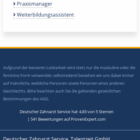
Praxismanager
Weiterbildungsassistent
Aufgrund der besseren Lesbarkeit wird stets nur die maskuline oder die
feminine Form verwendet; selbstredend beziehen wir uns dabei immer
auf männliche, weibliche Personen sowie Personen eines anderen
Geschlechts. Bitte beachten auch Sie die geltenden gesetzlichen
Bestimmungen des AGG.
Deutscher Zahnarzt Service
hat
4,83
von
5
Sternen
|
541
Bewertungen auf ProvenExpert.com
Deutscher Zahnarzt Service, Talentzeit GmbH,