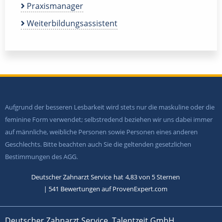
Praxismanager
Weiterbildungsassistent
Aufgrund der besseren Lesbarkeit wird stets nur die maskuline oder die
feminine Form verwendet; selbstredend beziehen wir uns dabei immer
auf männliche, weibliche Personen sowie Personen eines anderen
Geschlechts. Bitte beachten auch Sie die geltenden gesetzlichen
Bestimmungen des AGG.
Deutscher Zahnarzt Service
hat
4,83
von
5
Sternen
|
541
Bewertungen auf ProvenExpert.com
Deutscher Zahnarzt Service, Talentzeit GmbH,