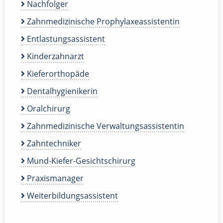
Nachfolger
Zahnmedizinische Prophylaxeassistentin
Entlastungsassistent
Kinderzahnarzt
Kieferorthopäde
Dentalhygienikerin
Oralchirurg
Zahnmedizinische Verwaltungsassistentin
Zahntechniker
Mund-Kiefer-Gesichtschirurg
Praxismanager
Weiterbildungsassistent