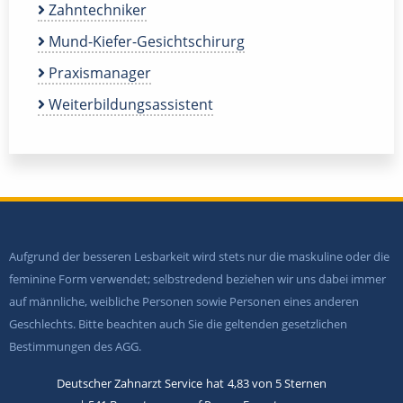
Zahntechniker
Mund-Kiefer-Gesichtschirurg
Praxismanager
Weiterbildungsassistent
Aufgrund der besseren Lesbarkeit wird stets nur die maskuline oder die
feminine Form verwendet; selbstredend beziehen wir uns dabei immer
auf männliche, weibliche Personen sowie Personen eines anderen
Geschlechts. Bitte beachten auch Sie die geltenden gesetzlichen
Bestimmungen des AGG.
Deutscher Zahnarzt Service
hat
4,83
von
5
Sternen