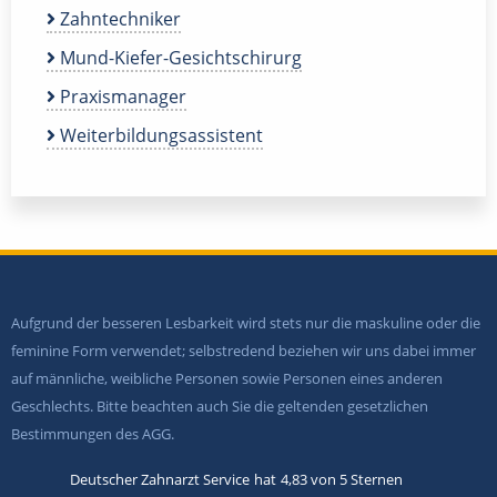
Zahntechniker
Mund-Kiefer-Gesichtschirurg
Praxismanager
Weiterbildungsassistent
Aufgrund der besseren Lesbarkeit wird stets nur die maskuline oder die
feminine Form verwendet; selbstredend beziehen wir uns dabei immer
auf männliche, weibliche Personen sowie Personen eines anderen
Geschlechts. Bitte beachten auch Sie die geltenden gesetzlichen
Bestimmungen des AGG.
Deutscher Zahnarzt Service
hat
4,83
von
5
Sternen