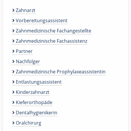
Zahnarzt
Vorbereitungsassistent
Zahnmedizinische Fachangestellte
Zahnmedizinische Fachassistenz
Partner
Nachfolger
Zahnmedizinische Prophylaxeassistentin
Entlastungsassistent
Kinderzahnarzt
Kieferorthopäde
Dentalhygienikerin
Oralchirurg