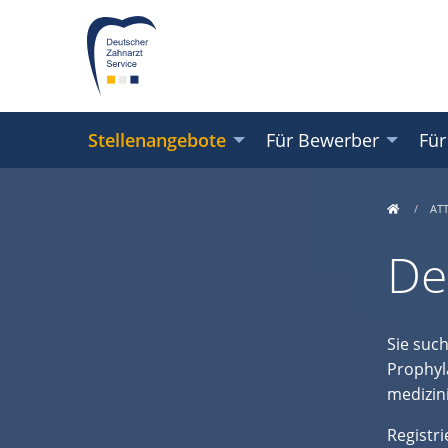
Stellenangebote
Für Bewerber
Für
AT
De
Sie suc
Prophyl
medizini
Registri