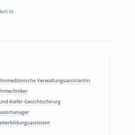
ort in
hnmedizinische Verwaltungsassistentin
hntechniker
nd-Kiefer-Gesichtschirurg
raxismanager
iterbildungsassistent