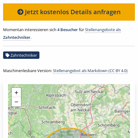
Jetzt kostenlos Details anfragen
Momentan interessieren sich
4 Besucher
für
Stellenangebote als
Zahntechniker
.
Zahntechniker
Maschinenlesbare Version:
Stellenangebot als Markdown (CC BY 4.0)
+
−