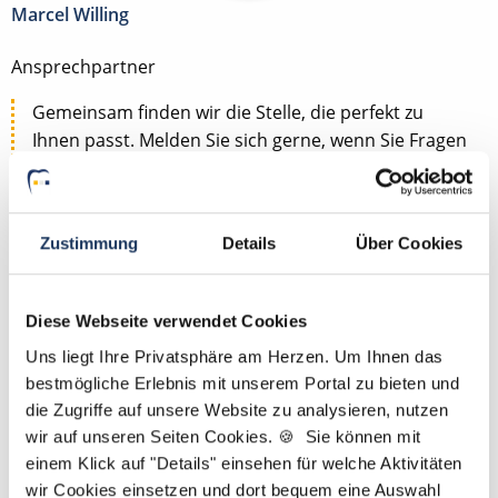
Marcel Willing
Ansprechpartner
Gemeinsam finden wir die Stelle, die perfekt zu
Ihnen passt. Melden Sie sich gerne, wenn Sie Fragen
zu Ihrem Suchprofil oder zu Ihren Vorstellungen für
die Traumstelle als ZFA, ZMF, ZMV, ZMP, DH, ZT oder
PM haben. Übrigens: Bei uns reicht ein Lebenslauf –
Zustimmung
Details
Über Cookies
ein Anschreiben ist nicht nötig.
Jetzt zur kostenlosen Stellenanfrage
Diese Webseite verwendet Cookies
Uns liegt Ihre Privatsphäre am Herzen. Um Ihnen das
Kontakt
bestmögliche Erlebnis mit unserem Portal zu bieten und
die Zugriffe auf unsere Website zu analysieren, nutzen
Tel.: +49 (0) 521 / 911 730 44
wir auf unseren Seiten Cookies. 🍪 Sie können mit
Fax: +49 (0) 521 / 911 730 41
einem Klick auf "Details" einsehen für welche Aktivitäten
bewerbung@dzas.de
wir Cookies einsetzen und dort bequem eine Auswahl