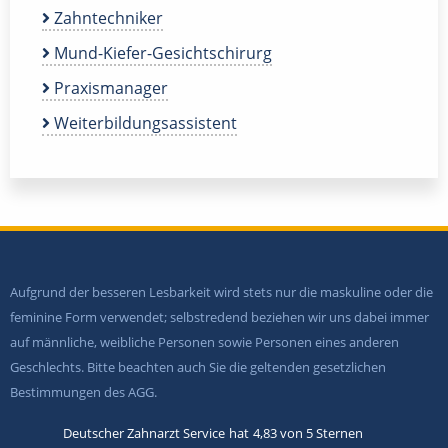
Zahntechniker
Mund-Kiefer-Gesichtschirurg
Praxismanager
Weiterbildungsassistent
Aufgrund der besseren Lesbarkeit wird stets nur die maskuline oder die
feminine Form verwendet; selbstredend beziehen wir uns dabei immer
auf männliche, weibliche Personen sowie Personen eines anderen
Geschlechts. Bitte beachten auch Sie die geltenden gesetzlichen
Bestimmungen des AGG.
Deutscher Zahnarzt Service
hat
4,83
von
5
Sternen