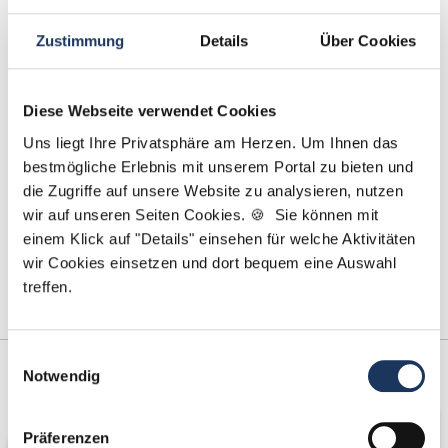
Tel.: +49 (0) 521 / 911 730 44
Zustimmung
Details
Über Cookies
Fax: +49 (0) 521 / 911 730 41
bewerbung@dzas.de
Diese Webseite verwendet Cookies
Uns liegt Ihre Privatsphäre am Herzen. Um Ihnen das
bestmögliche Erlebnis mit unserem Portal zu bieten und
die Zugriffe auf unsere Website zu analysieren, nutzen
wir auf unseren Seiten Cookies. 🍪 Sie können mit
einem Klick auf "Details" einsehen für welche Aktivitäten
wir Cookies einsetzen und dort bequem eine Auswahl
treffen.
Einwilligungsauswahl
Kooperations-
Netzwerk-Partner
Notwendig
Partner
Präferenzen