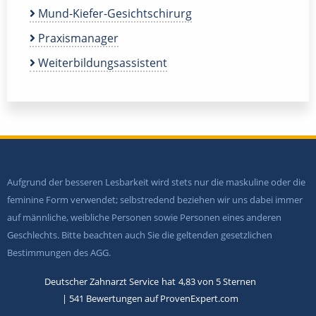
Mund-Kiefer-Gesichtschirurg
Praxismanager
Weiterbildungsassistent
Aufgrund der besseren Lesbarkeit wird stets nur die maskuline oder die
feminine Form verwendet; selbstredend beziehen wir uns dabei immer
auf männliche, weibliche Personen sowie Personen eines anderen
Geschlechts. Bitte beachten auch Sie die geltenden gesetzlichen
Bestimmungen des AGG.
Deutscher Zahnarzt Service
hat
4,83
von
5
Sternen
|
541
Bewertungen auf ProvenExpert.com