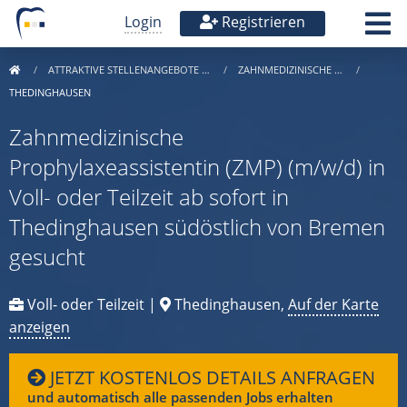
Login
Registrieren
ATTRAKTIVE STELLENANGEBOTE …
ZAHNMEDIZINISCHE …
THEDINGHAUSEN
Zahnmedizinische
Prophylaxeassistentin (ZMP) (m/w/d) in
Voll- oder Teilzeit ab sofort in
Thedinghausen südöstlich von Bremen
gesucht
Voll- oder Teilzeit |
Thedinghausen,
Auf der Karte
anzeigen
JETZT KOSTENLOS DETAILS ANFRAGEN
und automatisch alle passenden Jobs erhalten