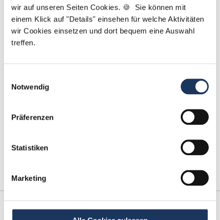
wir auf unseren Seiten Cookies. 🍪 Sie können mit
Kontakt
einem Klick auf "Details" einsehen für welche Aktivitäten
wir Cookies einsetzen und dort bequem eine Auswahl
Tel.: +49 (0) 521 / 911 730 44
treffen.
Fax: +49 (0) 521 / 911 730 41
bewerbung@dzas.de
Einwilligungsauswahl
Notwendig
Präferenzen
Statistiken
Marketing
Kooperations-
Netzwerk-Partner