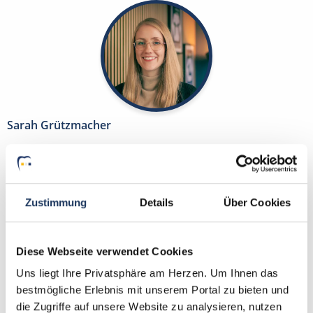
Sarah Grützmacher
Ansprechpartnerin
Kontaktieren Sie mich gerne bei Fragen zum
Zustimmung
Details
Über Cookies
Suchprofil und Ihren Wünschen zur Traumstelle als
ZFA, ZMF, ZMV, ZMP, DH, ZT oder PM. Gemeinsam
finden wir Ihre neue Stelle. PS.: Bei uns benötigen
Diese Webseite verwendet Cookies
Sie lediglich einen Lebenslauf und kein Anschreiben.
Uns liegt Ihre Privatsphäre am Herzen. Um Ihnen das
bestmögliche Erlebnis mit unserem Portal zu bieten und
Jetzt zur kostenlosen Stellenanfrage
die Zugriffe auf unsere Website zu analysieren, nutzen