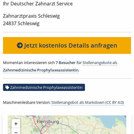
Ihr Deutscher Zahnarzt Service
Zahnarztpraxis Schleswig
24837 Schleswig
Jetzt kostenlos Details anfragen
Momentan interessieren sich
7 Besucher
für
Stellenangebote als
Zahnmedizinische Prophylaxeassistentin
.
Zahnmedizinische Prophylaxeassistentin
Maschinenlesbare Version:
Stellenangebot als Markdown (CC BY 4.0)
+
−