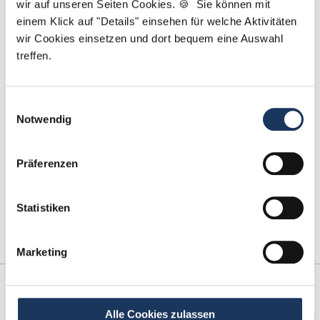
wir auf unseren Seiten Cookies. 🍪 Sie können mit
Kontakt
einem Klick auf "Details" einsehen für welche Aktivitäten
wir Cookies einsetzen und dort bequem eine Auswahl
Tel.: +49 (0) 521 / 911 730 44
treffen.
Fax: +49 (0) 521 / 911 730 41
bewerbung@dzas.de
Einwilligungsauswahl
Notwendig
Präferenzen
Statistiken
Marketing
Kooperations-
Netzwerk-Partner
Partner
Alle Cookies zulassen