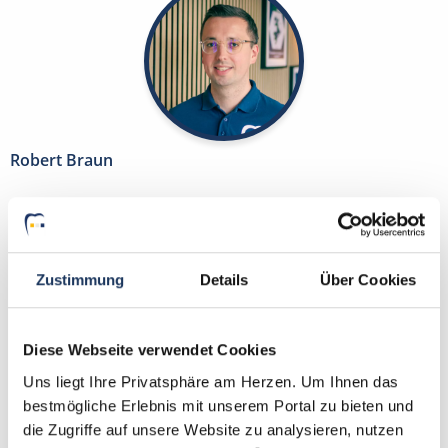
Robert Braun
Ansprechpartner
Kontaktieren Sie mich gerne bei Fragen zum
Suchprofil und Ihren Wünschen zur Traumstelle als
Zustimmung
Details
Über Cookies
ZFA, ZMF, ZMV, ZMP, DH, ZT oder PM. Gemeinsam
finden wir Ihre neue Stelle. PS.: Bei uns benötigen
Sie lediglich einen Lebenslauf und kein Anschreiben.
Diese Webseite verwendet Cookies
Uns liegt Ihre Privatsphäre am Herzen. Um Ihnen das
Jetzt zur kostenlosen Stellenanfrage
bestmögliche Erlebnis mit unserem Portal zu bieten und
die Zugriffe auf unsere Website zu analysieren, nutzen