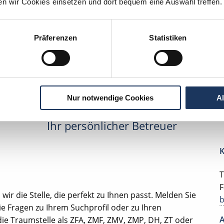
ten wir Cookies einsetzen und dort bequem eine Auswahl treffen.
edizinische Prophylaxeassistentin
Präferenzen
Statistiken
lesbare Version:
Stellenangebot als Markdown (CC BY 4.0)
Nur notwendige Cookies
A
Ihr persönlicher Betreuer
K
T
F
ir die Stelle, die perfekt zu Ihnen passt. Melden Sie
ie Fragen zu Ihrem Suchprofil oder zu Ihren
A
die Traumstelle als ZFA, ZMF, ZMV, ZMP, DH, ZT oder