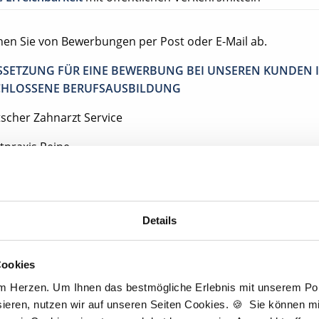
ehen Sie von Bewerbungen per Post oder E-Mail ab.
SETZUNG FÜR EINE BEWERBUNG BEI UNSEREN KUNDEN I
HLOSSENE BERUFSAUSBILDUNG
tscher Zahnarzt Service
tpraxis Peine
eine
Details
Jetzt kostenlos Details anfragen
Cookies
entan interessieren sich
7 Besucher
für
Stellenangebote als
Zahnmedizini
am Herzen. Um Ihnen das bestmögliche Erlebnis mit unserem Port
Prophylaxeassistentin
.
ieren, nutzen wir auf unseren Seiten Cookies. 🍪 Sie können mit