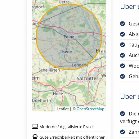
Über d
Gesu
Ab s
Täti
Auch
Woc
Geha
Über d
Leaflet | ©
OpenStreetMap
Die 
verfügt 
Moderne / digitalisierte Praxis
Zah
Gute Erreichbarkeit mit öffentlichen