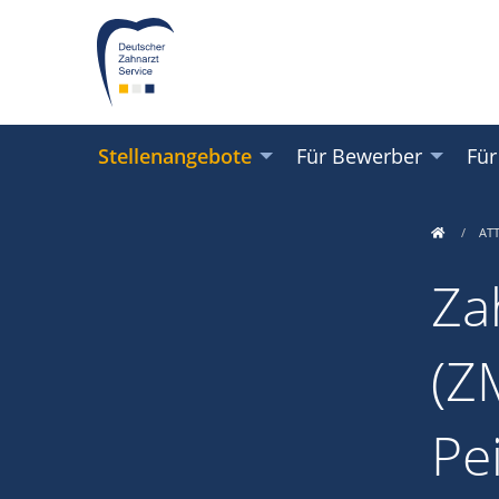
Stellenangebote
Für Bewerber
Für
AT
Za
(ZM
Pe