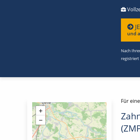
Vollze
J
und a
Nach Ihrer
registriert
Für eine
+
Zahn
−
(ZMP