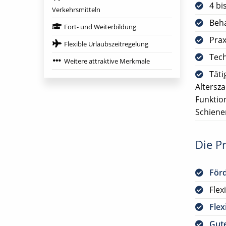
4 bi
Verkehrsmitteln
Beha
Fort- und Weiterbildung
Prax
Flexible Urlaubszeitregelung
Tech
Weitere attraktive Merkmale
Täti
Altersz
Funktio
Schiene
Die Pr
För
Flex
Flex
Gute