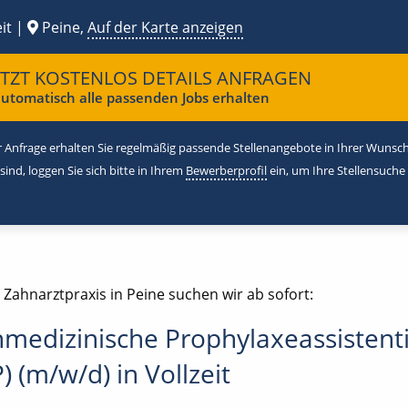
it |
Peine,
Auf der Karte anzeigen
ETZT KOSTENLOS DETAILS ANFRAGEN
utomatisch alle passenden Jobs erhalten
 Anfrage erhalten Sie regelmäßig passende Stellenangebote in Ihrer Wunschr
 sind, loggen Sie sich bitte in Ihrem
Bewerberprofil
ein, um Ihre Stellensuche
 Zahnarztpraxis in Peine suchen wir ab sofort:
medizinische Prophylaxeassistent
) (m/w/d) in Vollzeit