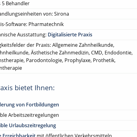
s 5 Behandler
ndlungseinheiten von: Sirona
is-Software: Pharmatechnik
nische Ausstattung:
Digitalisierte Praxis
gkeitsfelder der Praxis: Allgemeine Zahnheilkunde,
ahnheilkunde, Ästhetische Zahnmedizin, CMD, Endodontie,
nstherapie, Parodontologie, Prophylaxe, Prothetik,
ntherapie
axis bietet Ihnen:
derung von Fortbildungen
ible Arbeitszeitregelungen
ible Urlaubszeitregelung
 Erreichbarkeit
mit öffentlichen Verkehrsmitteln