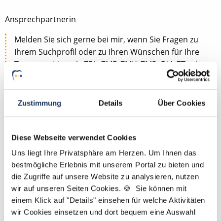
Ansprechpartnerin
Melden Sie sich gerne bei mir, wenn Sie Fragen zu
Ihrem Suchprofil oder zu Ihren Wünschen für Ihre
Traumposition als ZFA, ZMF, ZMV, ZMP, DH, ZT oder
PM haben. Gemeinsam finden wir die passende
Stelle für Sie. P.S.: Bei uns genügt Ihr Lebenslauf –
ein Anschreiben ist nicht erforderlich.
Zustimmung
Details
Über Cookies
Jetzt zur kostenlosen Stellenanfrage
Diese Webseite verwendet Cookies
Uns liegt Ihre Privatsphäre am Herzen. Um Ihnen das
Kontakt
bestmögliche Erlebnis mit unserem Portal zu bieten und
die Zugriffe auf unsere Website zu analysieren, nutzen
Tel.: +49 (0) 521 / 911 730 44
wir auf unseren Seiten Cookies. 🍪 Sie können mit
Fax: +49 (0) 521 / 911 730 41
einem Klick auf "Details" einsehen für welche Aktivitäten
bewerbung@dzas.de
wir Cookies einsetzen und dort bequem eine Auswahl