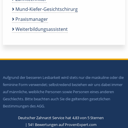
Mund-Kiefer-Gesichtschirurg
Praxismanager
Weiterbildungsassistent
Aufgrund der besseren Lesbarkeit wird stets nur die maskuline oder die
feminine Form verwendet; selbstredend beziehen wir uns dabei immer
auf männliche, weibliche Personen sowie Personen eines anderen
Geschlechts. Bitte beachten auch Sie die geltenden gesetzlichen
Bestimmungen des AGG.
Deutscher Zahnarzt Service
hat
4,83
von
5
Sternen
|
541
Bewertungen auf ProvenExpert.com