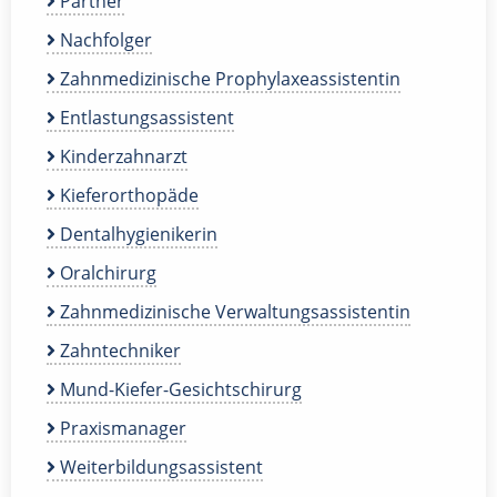
Partner
Nachfolger
Zahnmedizinische Prophylaxeassistentin
Entlastungsassistent
Kinderzahnarzt
Kieferorthopäde
Dentalhygienikerin
Oralchirurg
Zahnmedizinische Verwaltungsassistentin
Zahntechniker
Mund-Kiefer-Gesichtschirurg
Praxismanager
Weiterbildungsassistent