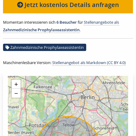
Jetzt kostenlos Details anfragen
Momentan interessieren sich
6 Besucher
für
Stellenangebote als
Zahnmedizinische Prophylaxeassistentin
.
Zahnmedizinische Prophylaxeassistentin
Maschinenlesbare Version:
Stellenangebot als Markdown (CC BY 4.0)
+
−