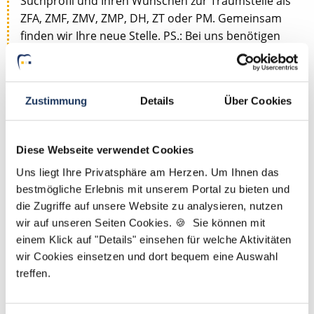
Suchprofil und Ihren Wünschen zur Traumstelle als
ZFA, ZMF, ZMV, ZMP, DH, ZT oder PM. Gemeinsam
finden wir Ihre neue Stelle. PS.: Bei uns benötigen
Sie lediglich einen Lebenslauf und kein Anschreiben.
Jetzt zur kostenlosen Stellenanfrage
Zustimmung
Details
Über Cookies
Kontakt
Diese Webseite verwendet Cookies
Tel.: +49 (0) 521 / 911 730 44
Uns liegt Ihre Privatsphäre am Herzen. Um Ihnen das
Fax: +49 (0) 521 / 911 730 41
bestmögliche Erlebnis mit unserem Portal zu bieten und
bewerbung@dzas.de
die Zugriffe auf unsere Website zu analysieren, nutzen
wir auf unseren Seiten Cookies. 🍪 Sie können mit
einem Klick auf "Details" einsehen für welche Aktivitäten
wir Cookies einsetzen und dort bequem eine Auswahl
treffen.