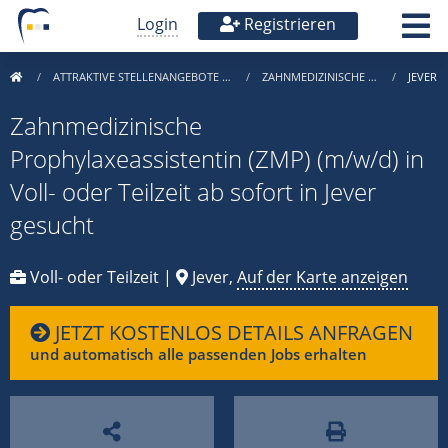
Login
Registrieren
ATTRAKTIVE STELLENANGEBOTE …
ZAHNMEDIZINISCHE …
JEVER
Zahnmedizinische
Prophylaxeassistentin (ZMP) (m/w/d) in
Voll- oder Teilzeit ab sofort in Jever
gesucht
Voll- oder Teilzeit |
Jever,
Auf der Karte anzeigen
JETZT KOSTENLOS DETAILS ANFRAGEN
und automatisch alle passenden Jobs erhalten