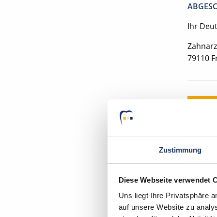
ABGESC
Ihr Deu
Zahnarz
79110 F
Mom
Zustimmung
Diese Webseite verwendet 
Zahnm
Uns liegt Ihre Privatsphäre 
auf unsere Website zu analys