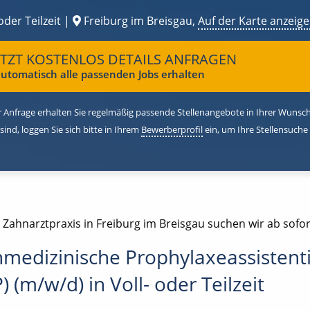
oder Teilzeit |
Freiburg im Breisgau,
Auf der Karte anzeig
ETZT KOSTENLOS DETAILS ANFRAGEN
utomatisch alle passenden Jobs erhalten
 Anfrage erhalten Sie regelmäßig passende Stellenangebote in Ihrer Wunschr
 sind, loggen Sie sich bitte in Ihrem
Bewerberprofil
ein, um Ihre Stellensuche
 Zahnarztpraxis in Freiburg im Breisgau suchen wir ab sofor
medizinische Prophylaxeassistent
) (m/w/d) in Voll- oder Teilzeit