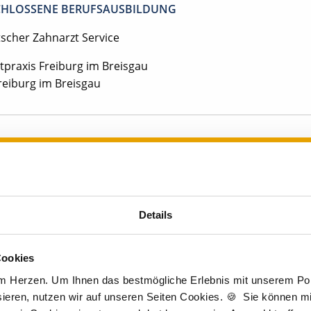
HLOSSENE BERUFSAUSBILDUNG
tscher Zahnarzt Service
tpraxis Freiburg im Breisgau
reiburg im Breisgau
Jetzt kostenlos Details anfragen
entan interessieren sich
7 Besucher
für
Stellenangebote als
Zahnmedizini
Prophylaxeassistentin
.
Details
Cookies
edizinische Prophylaxeassistentin
am Herzen. Um Ihnen das bestmögliche Erlebnis mit unserem Port
ieren, nutzen wir auf unseren Seiten Cookies. 🍪 Sie können mit