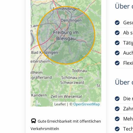
Über d
Gesu
Ab s
Täti
Auch
Flex
Über d
Die 
Leaflet | ©
OpenStreetMap
Zah
Meh
Gute Erreichbarkeit mit öffentlichen
Tech
Verkehrsmitteln