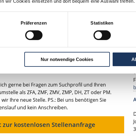
lesbare Version:
Stellenangebot als Markdown (CC BY 4.0)
ten wir Cookies einsetzen und dort bequem eine Auswahl treffen.
Präferenzen
Statistiken
Ihr persönlicher Betreuer
ter
K
Nur notwendige Cookies
A
T
F
ich gerne bei Fragen zum Suchprofil und Ihren
mstelle als ZFA, ZMF, ZMV, ZMP, DH, ZT oder PM.
A
ir Ihre neue Stelle. PS.: Bei uns benötigen Sie
benslauf und kein Anschreiben.
D
J
t zur kostenlosen Stellenanfrage
3