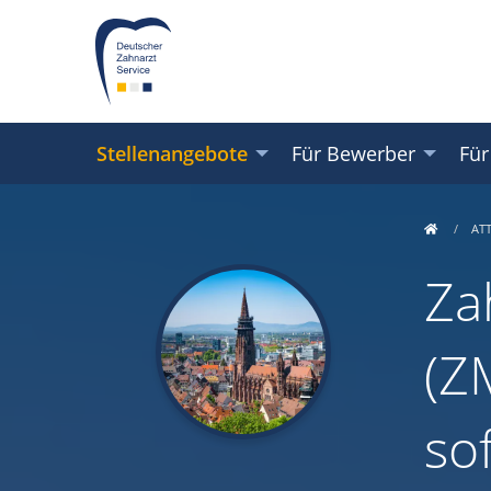
Stellenangebote
Für Bewerber
Für
AT
Za
(Z
so