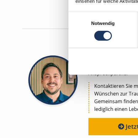
Maschinen
einsehen für welche Aktivitä
Einwilligungsauswahl
Notwendig
Kevin Beck - Teamlei
Ansprechpartner
Kontaktieren Sie m
Wünschen zur Trau
Gemeinsam finden w
lediglich einen Le
Jetz