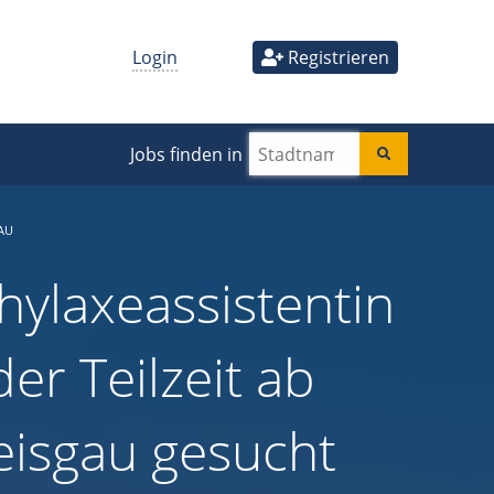
Login
Registrieren
Jobs finden in
AU
ylaxeassistentin
der Teilzeit ab
reisgau gesucht