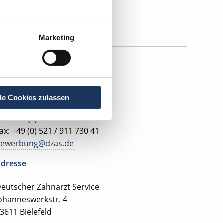
Marketing
ontakt
lle Cookies zulassen
el.: +49 (0) 521 / 911 730 44
ax: +49 (0) 521 / 911 730 41
bewerbung@dzas.de
dresse
eutscher Zahnarzt Service
ohanneswerkstr. 4
3611 Bielefeld