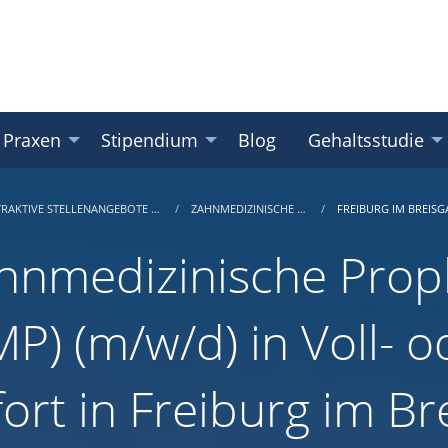
 Praxen
Stipendium
Blog
Gehaltsstudie
TRAKTIVE STELLENANGEBOTE …
ZAHNMEDIZINISCHE …
FREIBURG IM BREISG
hnmedizinische Proph
MP) (m/w/d) in Voll- o
fort in Freiburg im B