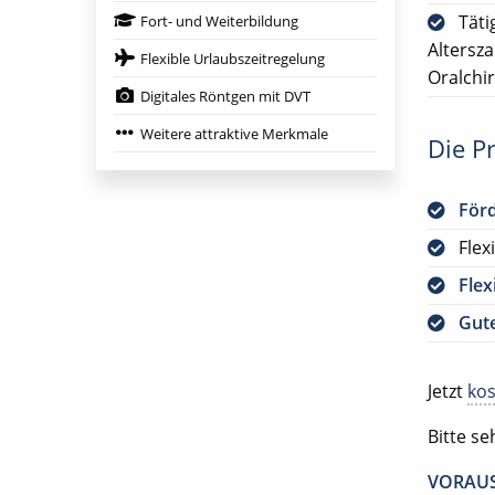
Täti
Fort- und Weiterbildung
Altersz
Flexible Urlaubszeitregelung
Oralchi
Digitales Röntgen mit DVT
Weitere attraktive Merkmale
Die Pr
För
Flex
Flex
Gute
Jetzt
kos
Bitte s
VORAUS