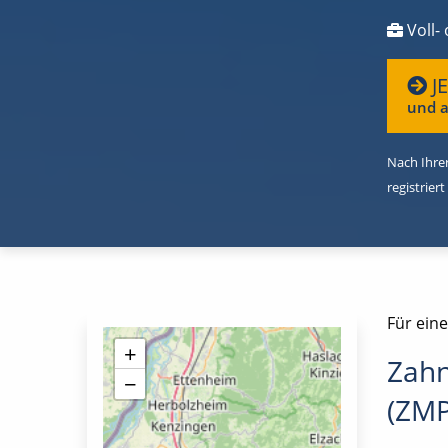
Voll- 
J
und a
Nach Ihrer
registriert
Für eine
+
Zahn
−
(ZMP