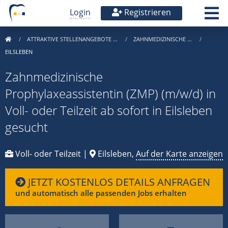
Login
Registrieren
ATTRAKTIVE STELLENANGEBOTE …
ZAHNMEDIZINISCHE …
EILSLEBEN
Zahnmedizinische
Prophylaxeassistentin (ZMP) (m/w/d) in
Voll- oder Teilzeit ab sofort in Eilsleben
gesucht
Voll- oder Teilzeit |
Eilsleben,
Auf der Karte anzeigen
JETZT KOSTENLOS DETAILS ANFRAGEN
und automatisch alle passenden Jobs erhalten