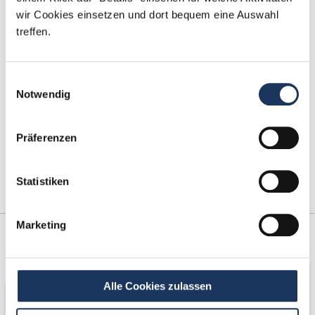
Fax: +49 (0) 521 / 911 730 41
wir Cookies einsetzen und dort bequem eine Auswahl
bewerbung@dzas.de
treffen.
Einwilligungsauswahl
Notwendig
Präferenzen
Statistiken
Marketing
Kooperations-
Netzwerk-Partner
Partner
Alle Cookies zulassen