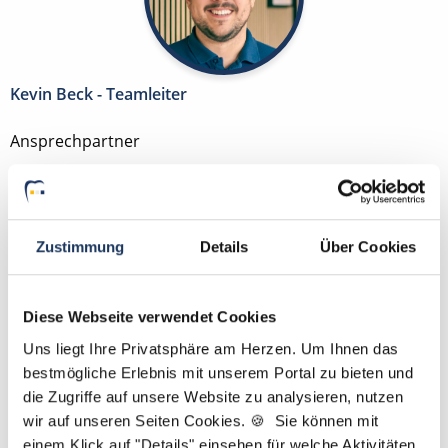
Kevin Beck - Teamleiter
Ansprechpartner
Kontaktieren Sie mich gerne bei Fragen zum
Suchprofil und Ihren Wünschen zur Traumstelle als
ZFA, ZMF, ZMV, ZMP, DH, ZT oder PM. Gemeinsam
Zustimmung
Details
Über Cookies
finden wir Ihre neue Stelle. PS.: Bei uns benötigen
Sie lediglich einen Lebenslauf und kein Anschreiben.
Diese Webseite verwendet Cookies
Jetzt zur kostenlosen Stellenanfrage
Uns liegt Ihre Privatsphäre am Herzen. Um Ihnen das
bestmögliche Erlebnis mit unserem Portal zu bieten und
Kontakt
die Zugriffe auf unsere Website zu analysieren, nutzen
wir auf unseren Seiten Cookies. 🍪 Sie können mit
Tel.: +49 (0) 521 / 911 730 44
einem Klick auf "Details" einsehen für welche Aktivitäten