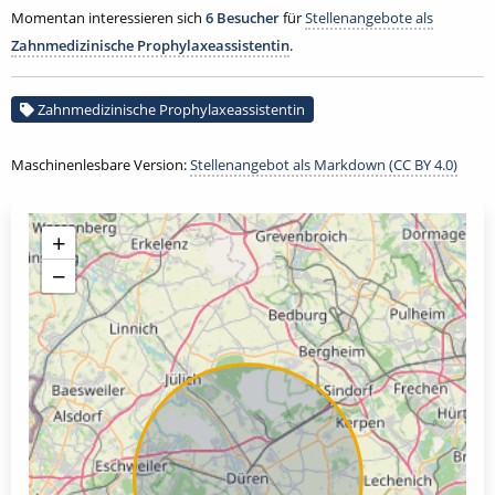
Momentan interessieren sich
6 Besucher
für
Stellenangebote als
Zahnmedizinische Prophylaxeassistentin
.
Zahnmedizinische Prophylaxeassistentin
Maschinenlesbare Version:
Stellenangebot als Markdown (CC BY 4.0)
+
−