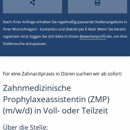
Nach Ihrer Anfrage erhalten Sie regelmäßig passende Stellenangebote in
Ihrer Wunschregion - kostenlos und diskret per E-Mail. Wenn Sie bereits
registriert sind, loggen Sie sich bitte in Ihrem
Bewerberprofil
ein, um Ihre
Stellensuche anzupassen.
Für eine Zahnarztpraxis in Düren suchen wir ab sofort:
Zahnmedizinische
Prophylaxeassistentin (ZMP)
(m/w/d) in Voll- oder Teilzeit
Über die Stelle: