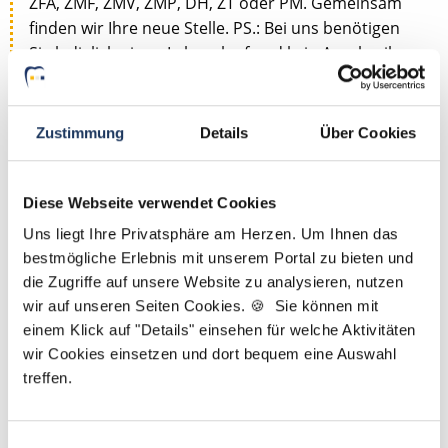
ZFA, ZMF, ZMV, ZMP, DH, ZT oder PM. Gemeinsam
finden wir Ihre neue Stelle. PS.: Bei uns benötigen
Sie lediglich einen Lebenslauf und kein Anschreiben.
Jetzt zur kostenlosen Stellenanfrage
Zustimmung
Details
Über Cookies
Kontakt
Diese Webseite verwendet Cookies
Tel.: +49 (0) 521 / 911 730 44
Uns liegt Ihre Privatsphäre am Herzen. Um Ihnen das
Fax: +49 (0) 521 / 911 730 41
bestmögliche Erlebnis mit unserem Portal zu bieten und
bewerbung@dzas.de
die Zugriffe auf unsere Website zu analysieren, nutzen
wir auf unseren Seiten Cookies. 🍪 Sie können mit
einem Klick auf "Details" einsehen für welche Aktivitäten
wir Cookies einsetzen und dort bequem eine Auswahl
treffen.
Einwilligungsauswahl