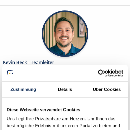
Kevin Beck - Teamleiter
Ansprechpartner
Kontaktieren Sie mich gerne bei Fragen zum
Zustimmung
Details
Über Cookies
Suchprofil und Ihren Wünschen zur Traumstelle als
ZFA, ZMF, ZMV, ZMP, DH, ZT oder PM. Gemeinsam
finden wir Ihre neue Stelle. PS.: Bei uns benötigen
Diese Webseite verwendet Cookies
Sie lediglich einen Lebenslauf und kein Anschreiben.
Uns liegt Ihre Privatsphäre am Herzen. Um Ihnen das
bestmögliche Erlebnis mit unserem Portal zu bieten und