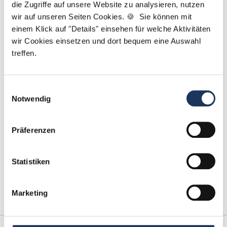
Jetzt zur kostenlosen Stellenanfrage
die Zugriffe auf unsere Website zu analysieren, nutzen
wir auf unseren Seiten Cookies. 🍪 Sie können mit
einem Klick auf "Details" einsehen für welche Aktivitäten
Kontakt
wir Cookies einsetzen und dort bequem eine Auswahl
treffen.
Tel.: +49 (0) 521 / 911 730 44
Fax: +49 (0) 521 / 911 730 41
bewerbung@dzas.de
Einwilligungsauswahl
Notwendig
Präferenzen
Statistiken
Marketing