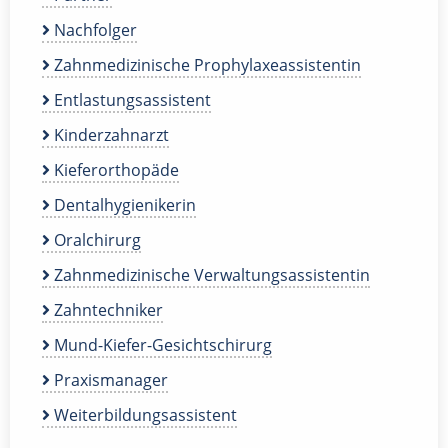
Nachfolger
Zahnmedizinische Prophylaxeassistentin
Entlastungsassistent
Kinderzahnarzt
Kieferorthopäde
Dentalhygienikerin
Oralchirurg
Zahnmedizinische Verwaltungsassistentin
Zahntechniker
Mund-Kiefer-Gesichtschirurg
Praxismanager
Weiterbildungsassistent