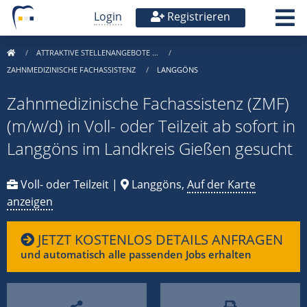
Login
Registrieren
ATTRAKTIVE STELLENANGEBOTE …
ZAHNMEDIZINISCHE FACHASSISTENZ
LANGGÖNS
Zahnmedizinische Fachassistenz (ZMF)
(m/w/d) in Voll- oder Teilzeit ab sofort in
Langgöns im Landkreis Gießen gesucht
Voll- oder Teilzeit |
Langgöns,
Auf der Karte
anzeigen
JETZT KOSTENLOS DETAILS ANFRAGEN
und automatisch alle passenden Jobs erhalten