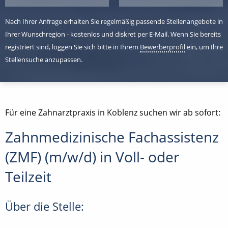
Nach Ihrer Anfrage erhalten Sie regelmäßig passende Stellenangebote in
Ihrer Wunschregion - kostenlos und diskret per E-Mail. Wenn Sie bereits
registriert sind, loggen Sie sich bitte in Ihrem
Bewerberprofil
ein, um Ihre
Stellensuche anzupassen.
Für eine Zahnarztpraxis in Koblenz suchen wir ab sofort:
Zahnmedizinische Fachassistenz
(ZMF) (m/w/d) in Voll- oder
Teilzeit
Über die Stelle: