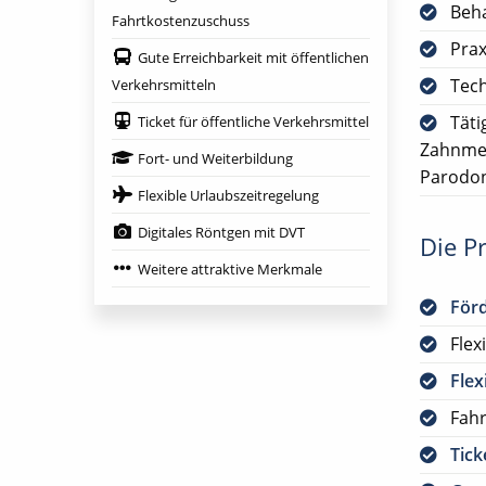
Beha
Fahrtkostenzuschuss
Prax
Gute Erreichbarkeit mit öffentlichen
Tech
Verkehrsmitteln
Täti
Ticket für öffentliche Verkehrsmittel
Zahnmed
Fort- und Weiterbildung
Parodon
Flexible Urlaubszeitregelung
Digitales Röntgen mit DVT
Die Pr
Weitere attraktive Merkmale
För
Flex
Flex
Fah
Tick