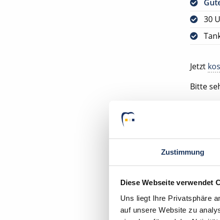
Gute
30 U
Tank
Jetzt
kos
Bitte s
VORAUS
ABGESC
Ihr Deu
Zustimmung
Zahnarz
50171 K
Diese Webseite verwendet 
Uns liegt Ihre Privatsphäre 
auf unsere Website zu analys