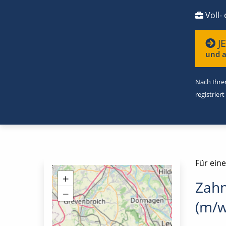
Voll- 
J
und a
Nach Ihrer
registriert
Für eine
+
Zahn
−
(m/w/