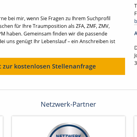
T
F
rne bei mir, wenn Sie Fragen zu Ihrem Suchprofil
chen für Ihre Traumposition als ZFA, ZMF, ZMV,
A
PM haben. Gemeinsam finden wir die passende
.: Bei uns genügt Ihr Lebenslauf – ein Anschreiben ist
D
J
3
t zur kostenlosen Stellenanfrage
Netzwerk-Partner