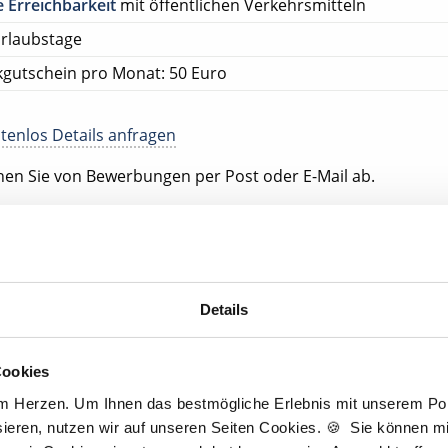
 Erreichbarkeit
mit öffentlichen Verkehrsmitteln
rlaubstage
gutschein pro Monat: 50 Euro
tenlos Details anfragen
ehen Sie von Bewerbungen per Post oder E-Mail ab.
SETZUNG FÜR EINE BEWERBUNG BEI UNSEREN KUNDEN I
HLOSSENE BERUFSAUSBILDUNG
tscher Zahnarzt Service
Details
tpraxis Kerpen
erpen
Cookies
am Herzen. Um Ihnen das bestmögliche Erlebnis mit unserem Port
ieren, nutzen wir auf unseren Seiten Cookies. 🍪 Sie können mit