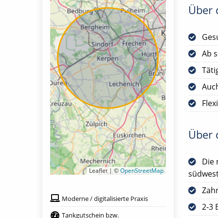
Über d
Gesu
Ab s
Täti
Auch
Flex
Über d
Die 
Leaflet | ©
OpenStreetMap
südwest
Zah
Moderne / digitalisierte Praxis
2-3 
Tankgutschein bzw.