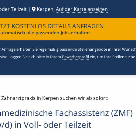
oder Teilzeit |
Kerpen,
Auf der Karte anzeigen
ETZT KOSTENLOS DETAILS ANFRAGEN
utomatisch alle passenden Jobs erhalten
 Anfrage erhalten Sie regelmäßig passende Stellenangebote in Ihrer Wunschr
 sind, loggen Sie sich bitte in Ihrem
Bewerberprofil
ein, um Ihre Stellensuche
 Zahnarztpraxis in Kerpen suchen wir ab sofort:
medizinische Fachassistenz (ZMF)
d) in Voll- oder Teilzeit