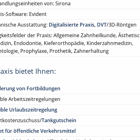
ndlungseinheiten von: Sirona
is-Software: Evident
nische Ausstattung:
Digitalisierte Praxis
,
DVT
/3D-Röntgen
gkeitsfelder der Praxis: Allgemeine Zahnheilkunde, Ästhetis
izin, Endodontie, Kieferorthopädie, Kinderzahnmedizin,
tologie, Prophylaxe, Prothetik, Zahnerhaltung
axis bietet Ihnen:
derung von Fortbildungen
ible Arbeitszeitregelungen
ible Urlaubszeitregelung
rtkostenzuschuss/
Tankgutschein
et für öffentliche Verkehrsmittel