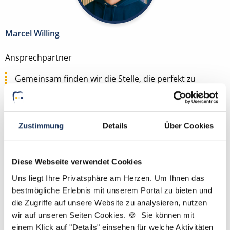
Marcel Willing
Ansprechpartner
Gemeinsam finden wir die Stelle, die perfekt zu
Ihnen passt. Melden Sie sich gerne, wenn Sie Fragen
zu Ihrem Suchprofil oder zu Ihren Vorstellungen für
die Traumstelle als ZFA, ZMF, ZMV, ZMP, DH, ZT oder
Zustimmung
Details
Über Cookies
PM haben. Übrigens: Bei uns reicht ein Lebenslauf –
ein Anschreiben ist nicht nötig.
Diese Webseite verwendet Cookies
Jetzt zur kostenlosen Stellenanfrage
Uns liegt Ihre Privatsphäre am Herzen. Um Ihnen das
bestmögliche Erlebnis mit unserem Portal zu bieten und
Kontakt
die Zugriffe auf unsere Website zu analysieren, nutzen
wir auf unseren Seiten Cookies. 🍪 Sie können mit
Tel.: +49 (0) 521 / 911 730 44
einem Klick auf "Details" einsehen für welche Aktivitäten