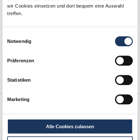
Fax: +49 (0) 521 / 911 730 41
wir Cookies einsetzen und dort bequem eine Auswahl
bewerbung@dzas.de
treffen.
Einwilligungsauswahl
Notwendig
Präferenzen
Statistiken
Marketing
Kooperations-
Netzwerk-Partner
Partner
Alle Cookies zulassen