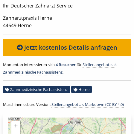
Ihr Deutscher Zahnarzt Service
Zahnarztpraxis Herne
44649 Herne
Jetzt kostenlos Details anfragen
Momentan interessieren sich
4 Besucher
für
Stellenangebote als
Zahnmedizinische Fachassistenz
.
Zahnmedizinische Fachassistenz
Herne
Maschinenlesbare Version:
Stellenangebot als Markdown (CC BY 4.0)
+