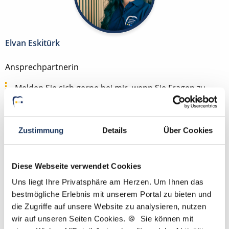
Elvan Eskitürk
Ansprechpartnerin
Melden Sie sich gerne bei mir, wenn Sie Fragen zu
Ihrem Suchprofil oder zu Ihren Wünschen für Ihre
Traumposition als ZFA, ZMF, ZMV, ZMP, DH, ZT oder
PM haben. Gemeinsam finden wir die passende
Zustimmung
Details
Über Cookies
Stelle für Sie. P.S.: Bei uns genügt Ihr Lebenslauf –
ein Anschreiben ist nicht erforderlich.
Diese Webseite verwendet Cookies
Jetzt zur kostenlosen Stellenanfrage
Uns liegt Ihre Privatsphäre am Herzen. Um Ihnen das
bestmögliche Erlebnis mit unserem Portal zu bieten und
die Zugriffe auf unsere Website zu analysieren, nutzen
Kontakt
wir auf unseren Seiten Cookies. 🍪 Sie können mit