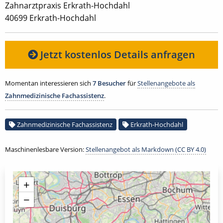
Zahnarztpraxis Erkrath-Hochdahl
40699 Erkrath-Hochdahl
Jetzt kostenlos Details anfragen
Momentan interessieren sich
7 Besucher
für
Stellenangebote als
Zahnmedizinische Fachassistenz
.
Zahnmedizinische Fachassistenz
Erkrath-Hochdahl
Maschinenlesbare Version:
Stellenangebot als Markdown (CC BY 4.0)
+
−