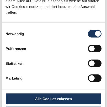
einem Klick auf "Details" einsehen für welche Aktivitäten
Tel.: +49 (0) 521 / 911 730 44
wir Cookies einsetzen und dort bequem eine Auswahl
Fax: +49 (0) 521 / 911 730 41
treffen.
bewerbung@dzas.de
Einwilligungsauswahl
Notwendig
Präferenzen
Statistiken
Marketing
Kooperations-
Netzwerk-Partner
Partner
Alle Cookies zulassen