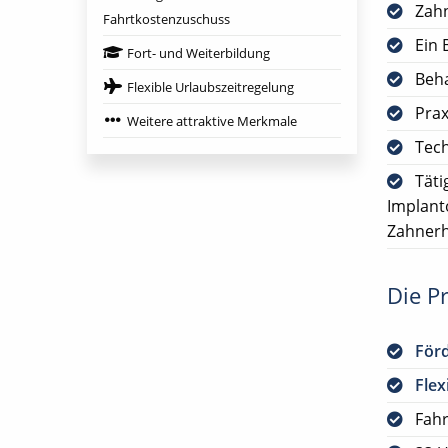
Zah
Fahrtkostenzuschuss
Ein 
Fort- und Weiterbildung
Beha
Flexible Urlaubszeitregelung
Prax
Weitere attraktive Merkmale
Tech
Täti
Implant
Zahnerh
Die Pr
För
Flex
Fah