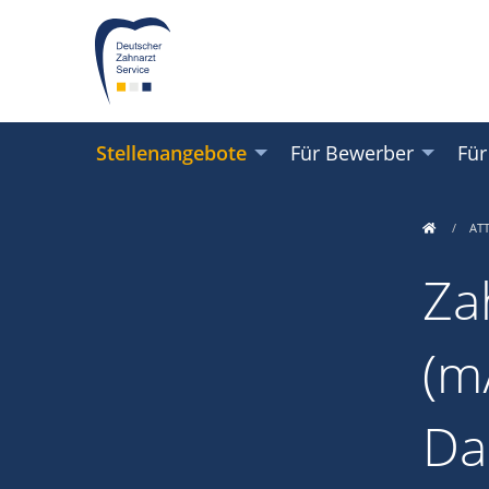
Stellenangebote
Für Bewerber
Für
AT
Za
(m/
Da