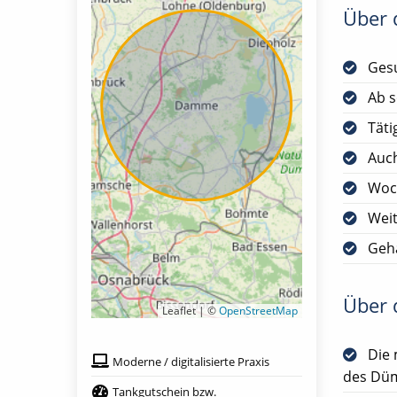
Über d
Gesu
Ab s
Täti
Auch
Woch
Weit
Geha
Über d
Leaflet | ©
OpenStreetMap
Die 
Moderne / digitalisierte Praxis
des Dü
Tankgutschein bzw.