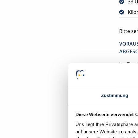
33 U
Kilo
Bitte s
VORAUS
ABGESC
Ihr Deu
Zahnar
49401 
Zustimmung
Diese Webseite verwendet 
Uns liegt Ihre Privatsphäre 
auf unsere Website zu analys
Mom