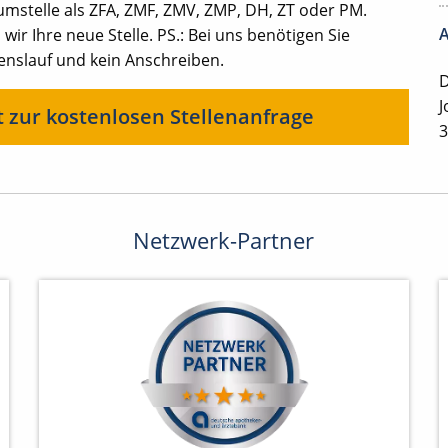
mstelle als ZFA, ZMF, ZMV, ZMP, DH, ZT oder PM.
A
ir Ihre neue Stelle. PS.: Bei uns benötigen Sie
benslauf und kein Anschreiben.
D
J
t zur kostenlosen Stellenanfrage
3
Netzwerk-Partner