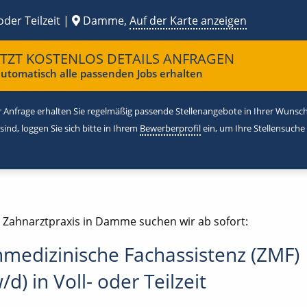
oder Teilzeit |
Damme,
Auf der Karte anzeigen
ETZT KOSTENLOS DETAILS ANFRAGEN
utomatisch alle passenden Jobs erhalten
 Anfrage erhalten Sie regelmäßig passende Stellenangebote in Ihrer Wunschr
 sind, loggen Sie sich bitte in Ihrem
Bewerberprofil
ein, um Ihre Stellensuche
e Zahnarztpraxis in Damme suchen wir ab sofort:
medizinische Fachassistenz (ZMF)
d) in Voll- oder Teilzeit