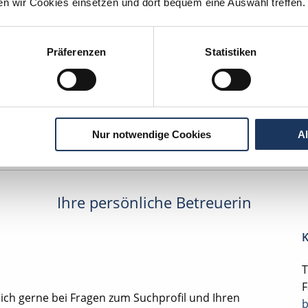
ten wir Cookies einsetzen und dort bequem eine Auswahl treffen.
Fachassistenz
.
Präferenzen
Statistiken
edizinische Fachassistenz
Damme
lesbare Version:
Stellenangebot als Markdown (CC BY 4.0)
Nur notwendige Cookies
A
Ihre persönliche Betreuerin
K
T
F
ich gerne bei Fragen zum Suchprofil und Ihren