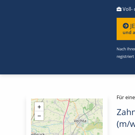
Voll- 
J
und a
Nach Ihrer
registriert
Für ein
+
Zahn
−
(m/w/