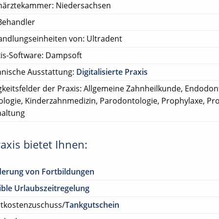
närztekammer: Niedersachsen
Behandler
ndlungseinheiten von: Ultradent
is-Software: Dampsoft
nische Ausstattung:
Digitalisierte Praxis
gkeitsfelder der Praxis: Allgemeine Zahnheilkunde, Endodont
ologie, Kinderzahnmedizin, Parodontologie, Prophylaxe, Pro
altung
axis bietet Ihnen:
derung von Fortbildungen
ible Urlaubszeitregelung
rtkostenzuschuss/
Tankgutschein