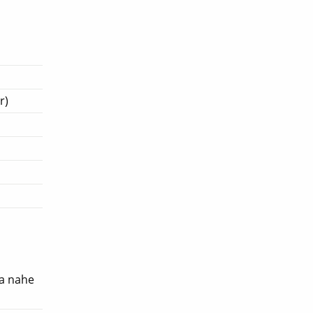
r)
ta nahe