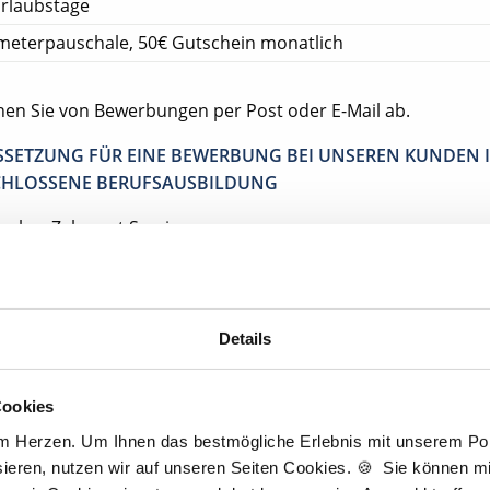
rlaubstage
meterpauschale, 50€ Gutschein monatlich
ehen Sie von Bewerbungen per Post oder E-Mail ab.
SETZUNG FÜR EINE BEWERBUNG BEI UNSEREN KUNDEN I
HLOSSENE BERUFSAUSBILDUNG
tscher Zahnarzt Service
ztpraxis Damme
Damme
Details
Cookies
Jetzt kostenlos Details anfragen
am Herzen. Um Ihnen das bestmögliche Erlebnis mit unserem Port
ieren, nutzen wir auf unseren Seiten Cookies. 🍪 Sie können mit
entan interessieren sich
5 Besucher
für
Stellenangebote als
Zahnmedizini