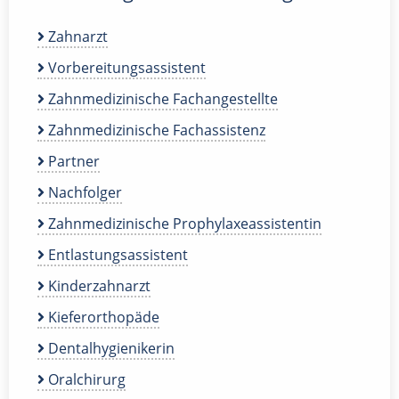
Zahnarzt
Vorbereitungsassistent
Zahnmedizinische Fachangestellte
Zahnmedizinische Fachassistenz
Partner
Nachfolger
Zahnmedizinische Prophylaxeassistentin
Entlastungsassistent
Kinderzahnarzt
Kieferorthopäde
Dentalhygienikerin
Oralchirurg