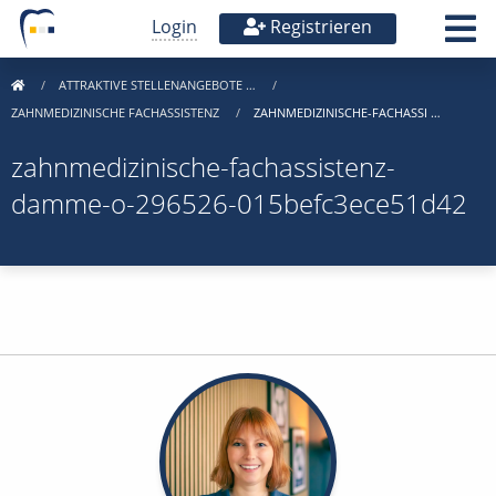
Login
Registrieren
ATTRAKTIVE STELLENANGEBOTE …
ZAHNMEDIZINISCHE FACHASSISTENZ
ZAHNMEDIZINISCHE-FACHASSI …
zahnmedizinische-fachassistenz-
damme-o-296526-015befc3ece51d42