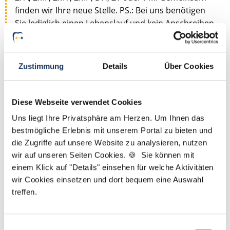
finden wir Ihre neue Stelle. PS.: Bei uns benötigen
Sie lediglich einen Lebenslauf und kein Anschreiben.
Jetzt zur kostenlosen Stellenanfrage
Zustimmung
Details
Über Cookies
Kontakt
Diese Webseite verwendet Cookies
Tel.: +49 (0) 521 / 911 730 44
Fax: +49 (0) 521 / 911 730 41
Uns liegt Ihre Privatsphäre am Herzen. Um Ihnen das
bewerbung@dzas.de
bestmögliche Erlebnis mit unserem Portal zu bieten und
die Zugriffe auf unsere Website zu analysieren, nutzen
wir auf unseren Seiten Cookies. 🍪 Sie können mit
einem Klick auf "Details" einsehen für welche Aktivitäten
wir Cookies einsetzen und dort bequem eine Auswahl
treffen.
Einwilligungsauswahl