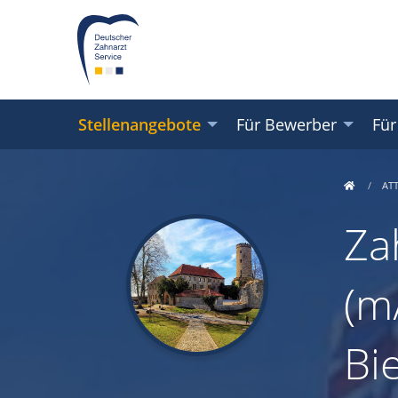
Stellenangebote
Für Bewerber
Für
AT
Za
(m/
Bi