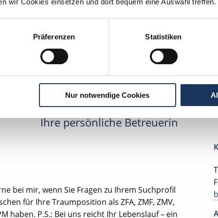
ten wir Cookies einsetzen und dort bequem eine Auswahl treffen.
edizinische Fachassistenz
Bielefeld
Präferenzen
Statistiken
lesbare Version:
Stellenangebot als Markdown (CC BY 4.0)
Nur notwendige Cookies
A
Ihre persönliche Betreuerin
K
T
F
rne bei mir, wenn Sie Fragen zu Ihrem Suchprofil
chen für Ihre Traumposition als ZFA, ZMF, ZMV,
A
 haben. P.S.: Bei uns reicht Ihr Lebenslauf – ein