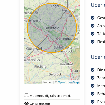
Über d
Gesu
Ab s
Täti
Flex
Über d
Die 
Zah
Leaflet | ©
OpenStreetMap
Mehr
Beha
Moderne / digitalisierte Praxis
Prax
OP-Mikroskop