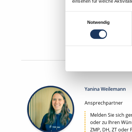
einsehen für welche Aktivitä
Einwilligungsauswahl
Zahnm
Notwendig
Maschinen
Yanina Weilemann
Ansprechpartner
Melden Sie sich ge
oder zu Ihren Wüns
ZMP, DH, ZT oder PM