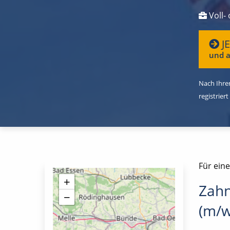
Voll- 
J
und a
Nach Ihrer
registriert
Für eine
+
Zahn
−
(m/w/