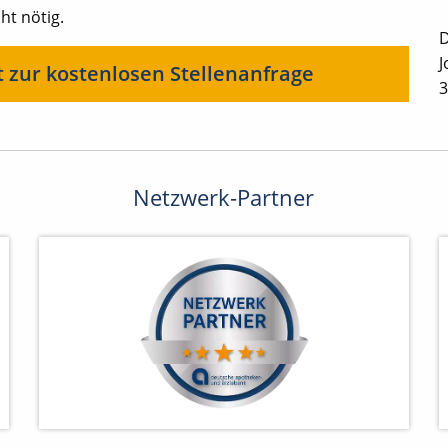
ht nötig.
D
J
t zur kostenlosen Stellenanfrage
3
Netzwerk-Partner