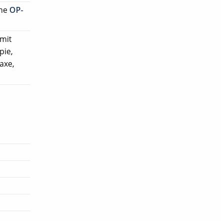
che
OP-
 mit
pie,
axe,