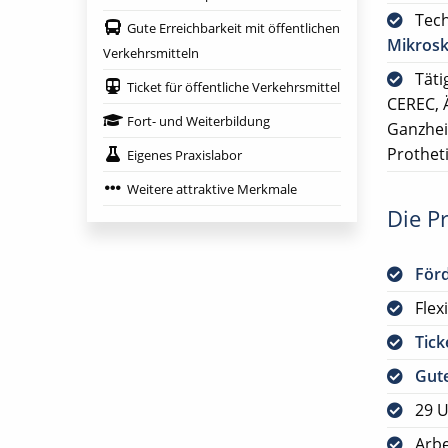
Tech
Gute Erreichbarkeit mit öffentlichen
Mikros
Verkehrsmitteln
Täti
Ticket für öffentliche Verkehrsmittel
CEREC, 
Fort- und Weiterbildung
Ganzhei
Prothet
Eigenes Praxislabor
Weitere attraktive Merkmale
Die Pr
För
Flex
Tick
Gute
29 U
Arbe