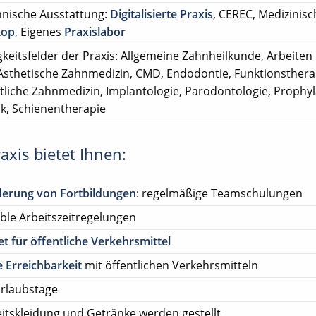
nische Ausstattung:
Digitalisierte Praxis
, CEREC, Medizinis
kop
, Eigenes
Praxislabor
gkeitsfelder der Praxis: Allgemeine Zahnheilkunde, Arbeiten
Ästhetische Zahnmedizin, CMD, Endodontie, Funktionsthera
tliche Zahnmedizin, Implantologie, Parodontologie, Prophyl
ik, Schienentherapie
axis bietet Ihnen:
derung von Fortbildungen
: regelmäßige Teamschulungen
ible Arbeitszeitregelungen
et für öffentliche Verkehrsmittel
 Erreichbarkeit
mit öffentlichen Verkehrsmitteln
rlaubstage
itskleidung und Getränke werden gestellt