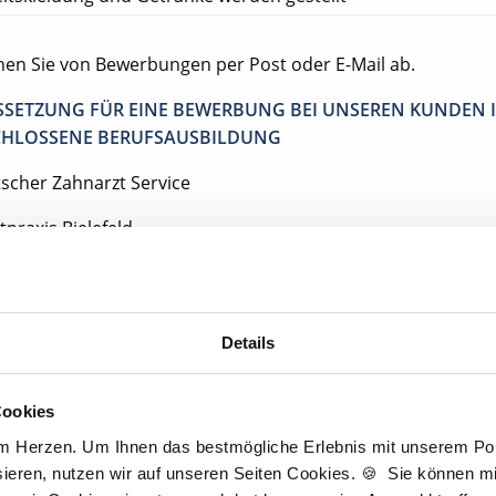
ehen Sie von Bewerbungen per Post oder E-Mail ab.
SETZUNG FÜR EINE BEWERBUNG BEI UNSEREN KUNDEN I
HLOSSENE BERUFSAUSBILDUNG
tscher Zahnarzt Service
praxis Bielefeld
elefeld
Details
Jetzt kostenlos Details anfragen
Cookies
entan interessieren sich
5 Besucher
für
Stellenangebote als
Zahnmedizini
am Herzen. Um Ihnen das bestmögliche Erlebnis mit unserem Port
Fachassistenz
.
ieren, nutzen wir auf unseren Seiten Cookies. 🍪 Sie können mit