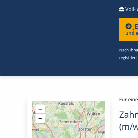
Voll- 
J
und a
Nach Ihrer
registriert
Für ein
+
Zahn
−
(m/w/