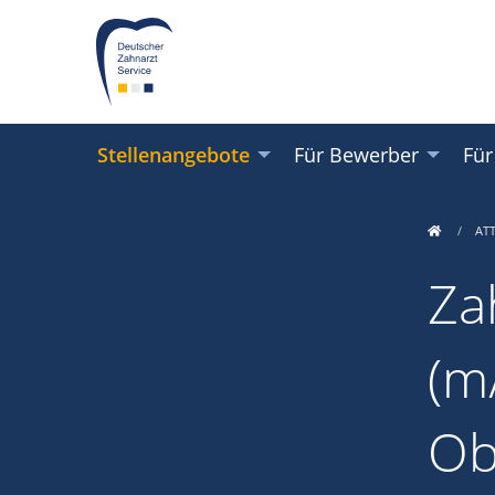
Stellenangebote
Für Bewerber
Für
AT
Za
(m/
Ob