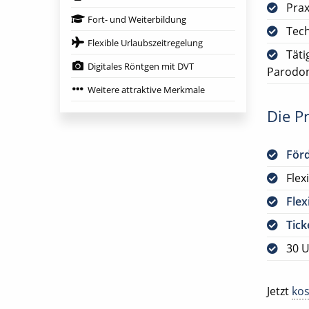
Prax
Fort- und Weiterbildung
Tech
Flexible Urlaubszeitregelung
Täti
Digitales Röntgen mit DVT
Parodon
Weitere attraktive Merkmale
Die Pr
För
Flex
Flex
Tick
30 U
Jetzt
kos