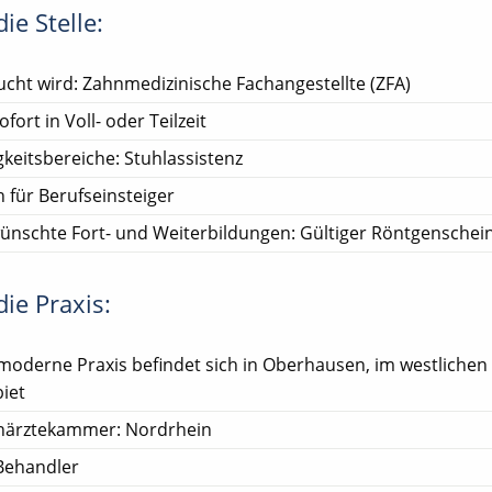
ie Stelle:
cht wird: Zahnmedizinische Fachangestellte (ZFA)
ofort in Voll- oder Teilzeit
gkeitsbereiche: Stuhlassistenz
 für Berufseinsteiger
nschte Fort- und Weiterbildungen: Gültiger Röntgenschei
ie Praxis:
moderne Praxis befindet sich in Oberhausen, im westlichen
iet
närztekammer: Nordrhein
Behandler