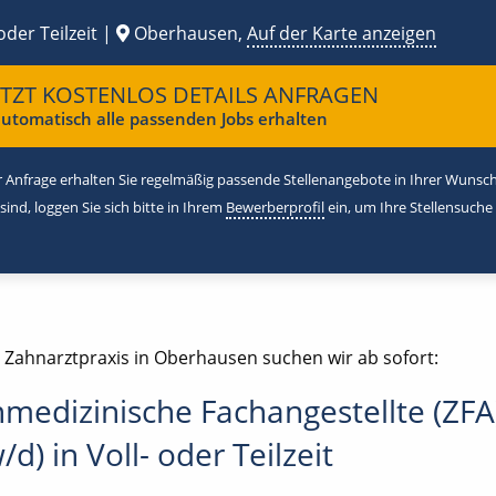
oder Teilzeit |
Oberhausen,
Auf der Karte anzeigen
ETZT KOSTENLOS DETAILS ANFRAGEN
utomatisch alle passenden Jobs erhalten
 Anfrage erhalten Sie regelmäßig passende Stellenangebote in Ihrer Wunschr
 sind, loggen Sie sich bitte in Ihrem
Bewerberprofil
ein, um Ihre Stellensuche
e Zahnarztpraxis in Oberhausen suchen wir ab sofort:
medizinische Fachangestellte (ZFA
d) in Voll- oder Teilzeit