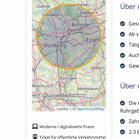
Über d
Gesu
Ab s
Täti
Auch
Gewü
Über d
Die 
Leaflet | ©
OpenStreetMap
Ruhrgeb
Zah
Moderne / digitalisierte Praxis
2-3 
Ticket für öffentliche Verkehrsmittel