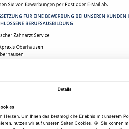
ehen Sie von Bewerbungen per Post oder E-Mail ab.
SETZUNG FÜR EINE BEWERBUNG BEI UNSEREN KUNDEN I
HLOSSENE BERUFSAUSBILDUNG
tscher Zahnarzt Service
tpraxis Oberhausen
Oberhausen
Jetzt kostenlos Details anfragen
Details
entan interessieren sich
3 Besucher
für
Stellenangebote als
Zahnmedizini
Cookies
Fachangestellte
.
am Herzen. Um Ihnen das bestmögliche Erlebnis mit unserem Port
ieren, nutzen wir auf unseren Seiten Cookies. 🍪 Sie können mit