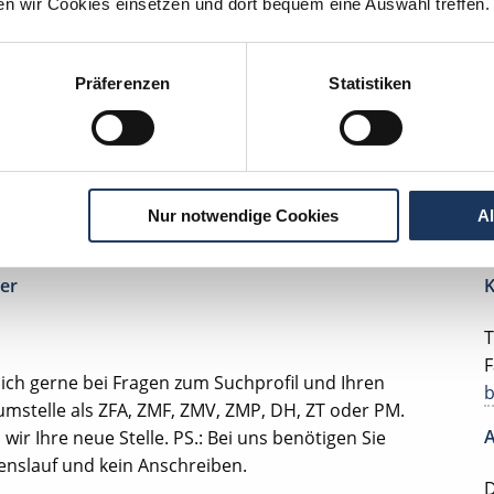
ten wir Cookies einsetzen und dort bequem eine Auswahl treffen.
edizinische Fachangestellte
Oberhausen
lesbare Version:
Stellenangebot als Markdown (CC BY 4.0)
Präferenzen
Statistiken
Nur notwendige Cookies
A
Ihr persönlicher Betreuer
ter
K
T
F
ich gerne bei Fragen zum Suchprofil und Ihren
mstelle als ZFA, ZMF, ZMV, ZMP, DH, ZT oder PM.
A
ir Ihre neue Stelle. PS.: Bei uns benötigen Sie
benslauf und kein Anschreiben.
D