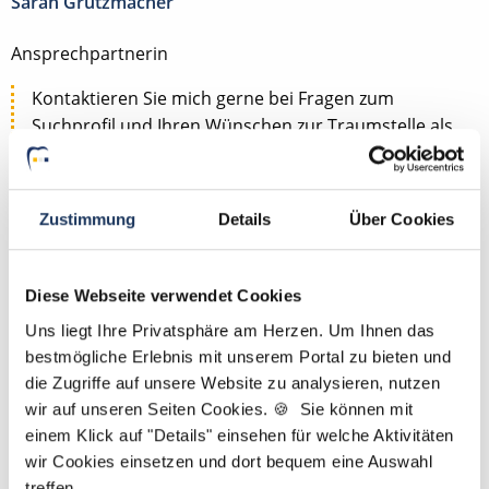
Sarah Grützmacher
Ansprechpartnerin
Kontaktieren Sie mich gerne bei Fragen zum
Suchprofil und Ihren Wünschen zur Traumstelle als
ZFA, ZMF, ZMV, ZMP, DH, ZT oder PM. Gemeinsam
finden wir Ihre neue Stelle. PS.: Bei uns benötigen
Sie lediglich einen Lebenslauf und kein Anschreiben.
Zustimmung
Details
Über Cookies
Jetzt zur kostenlosen Stellenanfrage
Diese Webseite verwendet Cookies
Kontakt
Uns liegt Ihre Privatsphäre am Herzen. Um Ihnen das
bestmögliche Erlebnis mit unserem Portal zu bieten und
Tel.: +49 (0) 521 / 911 730 44
die Zugriffe auf unsere Website zu analysieren, nutzen
Fax: +49 (0) 521 / 911 730 41
wir auf unseren Seiten Cookies. 🍪 Sie können mit
bewerbung@dzas.de
einem Klick auf "Details" einsehen für welche Aktivitäten
wir Cookies einsetzen und dort bequem eine Auswahl
treffen.