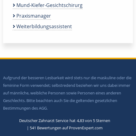
Mund-Kiefer-Gesichtschirurg
Praxismanager
Weiterbildungsassistent
Aufgrund der besseren Lesbarkeit wird stets nur die maskuline oder die
feminine Form verwendet; selbstredend beziehen wir uns dabei immer
auf männliche, weibliche Personen sowie Personen eines anderen
Geschlechts. Bitte beachten auch Sie die geltenden gesetzlichen
Bestimmungen des AGG.
Deutscher Zahnarzt Service
hat
4,83
von
5
Sternen
|
541
Bewertungen auf ProvenExpert.com