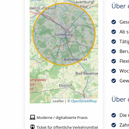
Über d
Gesu
Ab s
Täti
Ber
Flex
Woc
Gewü
Über d
Leaflet | ©
OpenStreetMap
Die 
Moderne / digitalisierte Praxis
Zah
Ticket für öffentliche Verkehrsmittel