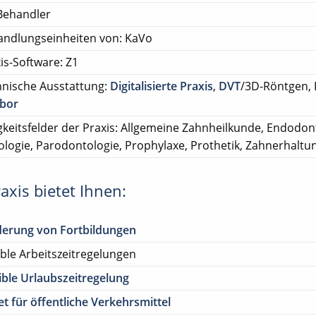
Behandler
andlungseinheiten von: KaVo
is-Software: Z1
nische Ausstattung:
Digitalisierte Praxis
,
DVT
/3D-Röntgen, 
abor
gkeitsfelder der Praxis: Allgemeine Zahnheilkunde, Endodont
ologie, Parodontologie, Prophylaxe, Prothetik, Zahnerhaltu
axis bietet Ihnen:
derung von Fortbildungen
ible Arbeitszeitregelungen
ible Urlaubszeitregelung
et für öffentliche Verkehrsmittel