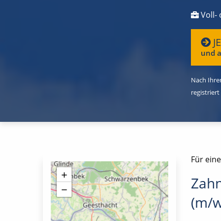
Voll- 
J
und a
Nach Ihrer
registriert
Für ein
+
Zahn
−
(m/w/