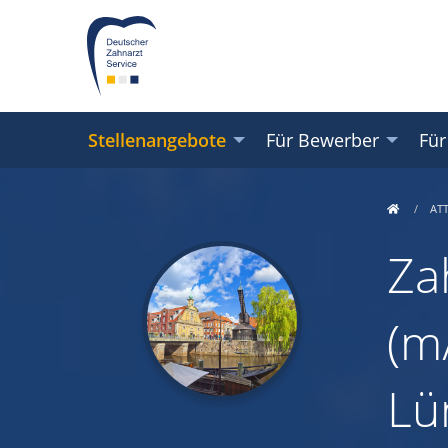
Stellenangebote
Für Bewerber
Für
AT
Za
(m/
Lü