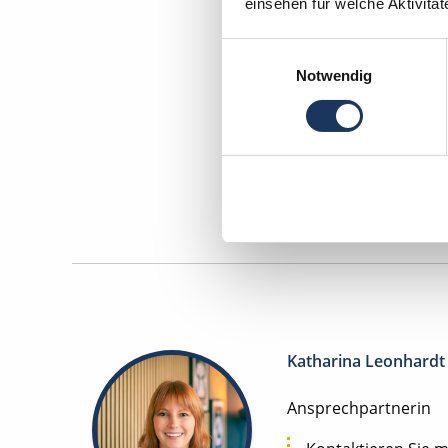
einsehen für welche Aktivitä
Mom
Einwilligungsauswahl
Notwendig
Zahnm
Maschinen
Katharina Leonhardt
Ansprechpartnerin