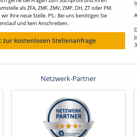
ich gerne bei Fragen zum Suchprofil und Ihren
mstelle als ZFA, ZMF, ZMV, ZMP, DH, ZT oder PM.
A
ir Ihre neue Stelle. PS.: Bei uns benötigen Sie
benslauf und kein Anschreiben.
D
J
t zur kostenlosen Stellenanfrage
3
Netzwerk-Partner