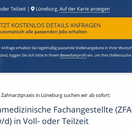
oder Teilzeit |
Lüneburg,
Auf der Karte anzeigen
ETZT KOSTENLOS DETAILS ANFRAGEN
utomatisch alle passenden Jobs erhalten
 Anfrage erhalten Sie regelmäßig passende Stellenangebote in Ihrer Wunschr
 sind, loggen Sie sich bitte in Ihrem
Bewerberprofil
ein, um Ihre Stellensuche
e Zahnarztpraxis in Lüneburg suchen wir ab sofort:
medizinische Fachangestellte (ZFA
d) in Voll- oder Teilzeit