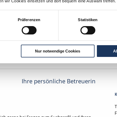
ten wir Cookies einsetzen und dort bequem eine Auswahl treffen.
entan interessieren sich
3 Besucher
für
Stellenangebote als
Zahnmedizini
Fachangestellte
.
Präferenzen
Statistiken
edizinische Fachangestellte
Lüneburg
lesbare Version:
Stellenangebot als Markdown (CC BY 4.0)
Nur notwendige Cookies
A
Ihre persönliche Betreuerin
K
T
F