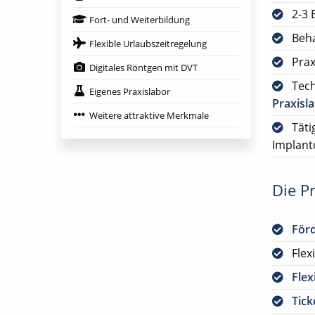
2-3 
Fort- und Weiterbildung
Beh
Flexible Urlaubszeitregelung
Prax
Digitales Röntgen mit DVT
Tech
Eigenes Praxislabor
Praxisl
Weitere attraktive Merkmale
Täti
Implant
Die Pr
För
Flex
Flex
Tick