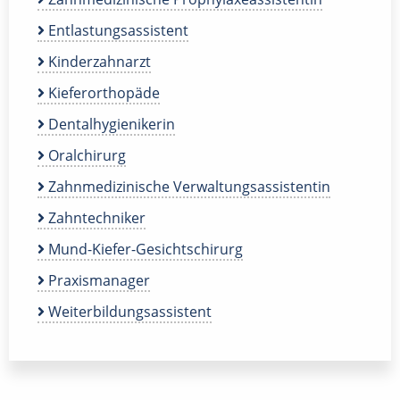
Entlastungsassistent
Kinderzahnarzt
Kieferorthopäde
Dentalhygienikerin
Oralchirurg
Zahnmedizinische Verwaltungsassistentin
Zahntechniker
Mund-Kiefer-Gesichtschirurg
Praxismanager
Weiterbildungsassistent