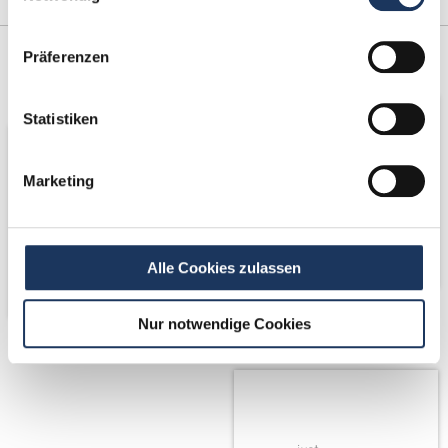
Kooperations-
Netzwerk-Partner
Präferenzen
Partner
Statistiken
Marketing
Alle Cookies zulassen
Nur notwendige Cookies
Partner von