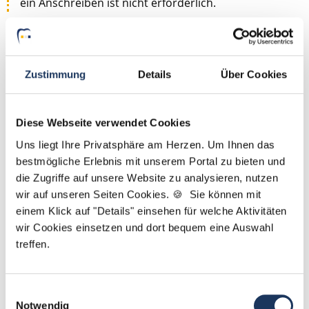
ein Anschreiben ist nicht erforderlich.
Jetzt zur kostenlosen Stellenanfrage
Zustimmung
Details
Über Cookies
Kontakt
Tel.: +49 (0) 521 / 911 730 44
Diese Webseite verwendet Cookies
Fax: +49 (0) 521 / 911 730 41
Uns liegt Ihre Privatsphäre am Herzen. Um Ihnen das
bewerbung@dzas.de
bestmögliche Erlebnis mit unserem Portal zu bieten und
die Zugriffe auf unsere Website zu analysieren, nutzen
wir auf unseren Seiten Cookies. 🍪 Sie können mit
einem Klick auf "Details" einsehen für welche Aktivitäten
wir Cookies einsetzen und dort bequem eine Auswahl
treffen.
Einwilligungsauswahl
Notwendig