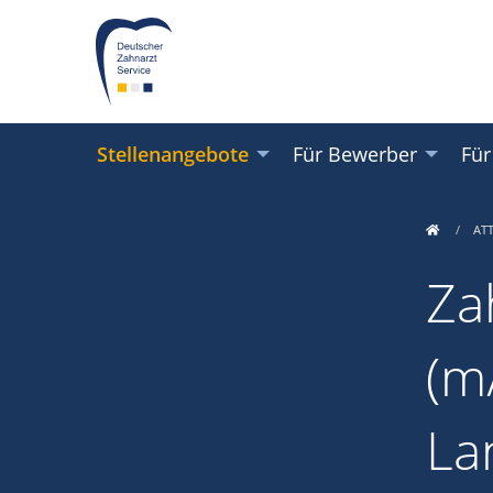
Stellenangebote
Für Bewerber
Für
AT
Za
(m/
La