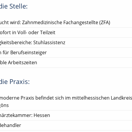
ie Stelle:
cht wird: Zahnmedizinische Fachangestellte (ZFA)
ofort in Voll- oder Teilzeit
gkeitsbereiche: Stuhlassistenz
 für Berufseinsteiger
ible Arbeitszeiten
ie Praxis:
moderne Praxis befindet sich im mittelhessischen Landkrei
göns
närztekammer: Hessen
Behandler