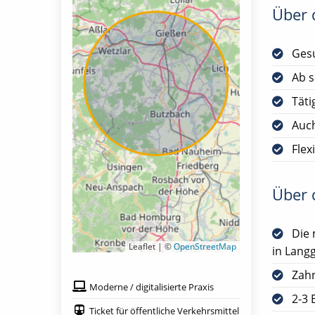
Über d
Gesu
Ab s
Täti
Auch
Flex
Über d
Die 
Leaflet | ©
OpenStreetMap
in Lang
Zah
Moderne / digitalisierte Praxis
2-3 
Ticket für öffentliche Verkehrsmittel