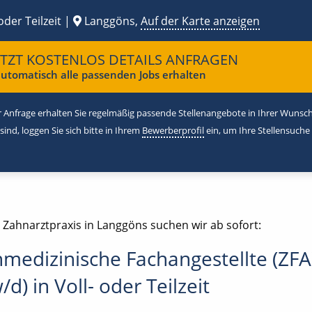
oder Teilzeit |
Langgöns,
Auf der Karte anzeigen
ETZT KOSTENLOS DETAILS ANFRAGEN
utomatisch alle passenden Jobs erhalten
 Anfrage erhalten Sie regelmäßig passende Stellenangebote in Ihrer Wunschr
 sind, loggen Sie sich bitte in Ihrem
Bewerberprofil
ein, um Ihre Stellensuche
e Zahnarztpraxis in Langgöns suchen wir ab sofort:
medizinische Fachangestellte (ZFA
d) in Voll- oder Teilzeit