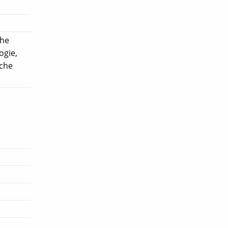
che
ogie,
iche