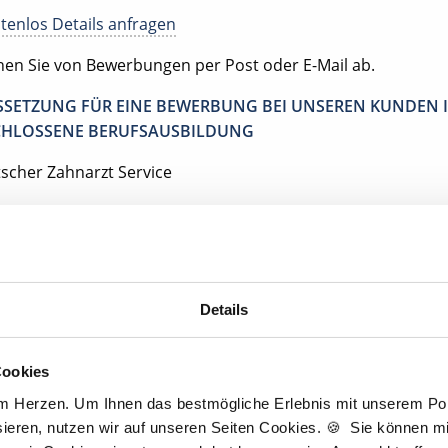
tenlos Details anfragen
ehen Sie von Bewerbungen per Post oder E-Mail ab.
SETZUNG FÜR EINE BEWERBUNG BEI UNSEREN KUNDEN I
HLOSSENE BERUFSAUSBILDUNG
tscher Zahnarzt Service
tpraxis Langgöns
anggöns
Details
Jetzt kostenlos Details anfragen
Cookies
entan interessieren sich
5 Besucher
für
Stellenangebote als
Zahnmedizini
am Herzen. Um Ihnen das bestmögliche Erlebnis mit unserem Port
Fachangestellte
.
ieren, nutzen wir auf unseren Seiten Cookies. 🍪 Sie können mit