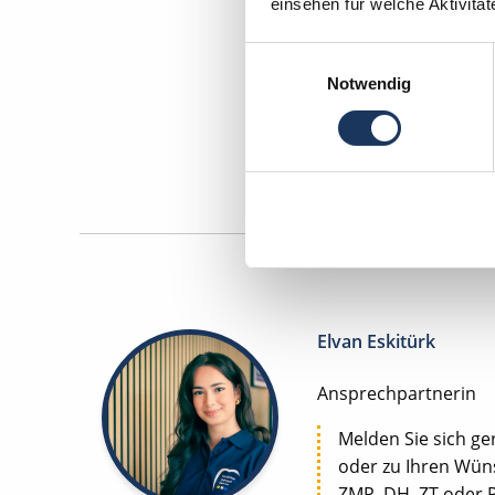
einsehen für welche Aktivitä
Einwilligungsauswahl
Zahnm
Notwendig
Maschinen
Elvan Eskitürk
Ansprechpartnerin
Melden Sie sich ge
oder zu Ihren Wüns
ZMP, DH, ZT oder 