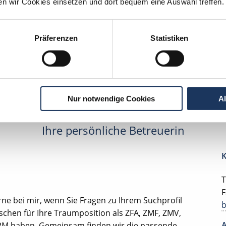
ten wir Cookies einsetzen und dort bequem eine Auswahl treffen.
edizinische Fachangestellte
Präferenzen
Statistiken
lesbare Version:
Stellenangebot als Markdown (CC BY 4.0)
Nur notwendige Cookies
A
Ihre persönliche Betreuerin
K
T
F
rne bei mir, wenn Sie Fragen zu Ihrem Suchprofil
chen für Ihre Traumposition als ZFA, ZMF, ZMV,
A
PM haben. Gemeinsam finden wir die passende