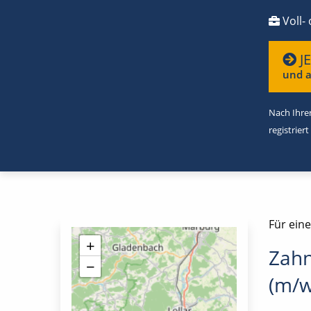
Voll- 
J
und a
Nach Ihrer
registriert
Für ein
+
Zahn
−
(m/w/