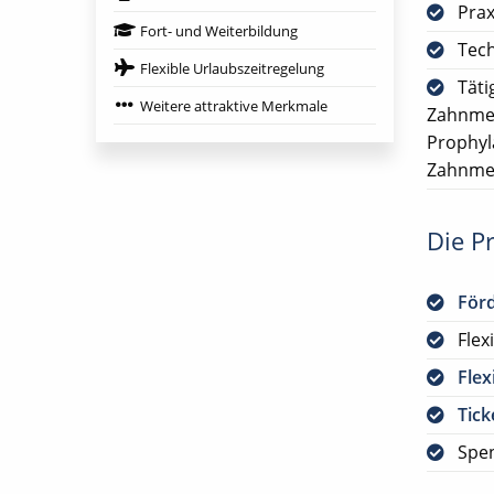
Prax
Fort- und Weiterbildung
Tech
Flexible Urlaubszeitregelung
Täti
Weitere attraktive Merkmale
Zahnmed
Prophyl
Zahnme
Die Pr
För
Flex
Flex
Tick
Spen