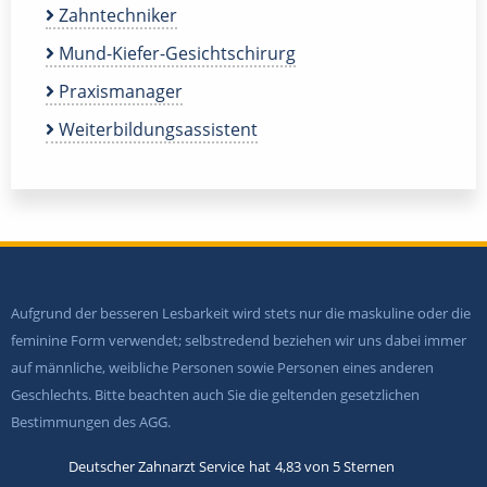
Zahntechniker
Mund-Kiefer-Gesichtschirurg
Praxismanager
Weiterbildungsassistent
Aufgrund der besseren Lesbarkeit wird stets nur die maskuline oder die
feminine Form verwendet; selbstredend beziehen wir uns dabei immer
auf männliche, weibliche Personen sowie Personen eines anderen
Geschlechts. Bitte beachten auch Sie die geltenden gesetzlichen
Bestimmungen des AGG.
Deutscher Zahnarzt Service
hat
4,83
von
5
Sternen