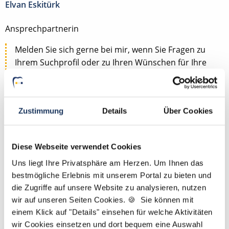
Elvan Eskitürk
Ansprechpartnerin
Melden Sie sich gerne bei mir, wenn Sie Fragen zu
Ihrem Suchprofil oder zu Ihren Wünschen für Ihre
Traumposition als ZFA, ZMF, ZMV, ZMP, DH, ZT oder
PM haben. Gemeinsam finden wir die passende
Stelle für Sie. P.S.: Bei uns genügt Ihr Lebenslauf –
Zustimmung
Details
Über Cookies
ein Anschreiben ist nicht erforderlich.
Jetzt zur kostenlosen Stellenanfrage
Diese Webseite verwendet Cookies
Uns liegt Ihre Privatsphäre am Herzen. Um Ihnen das
Kontakt
bestmögliche Erlebnis mit unserem Portal zu bieten und
die Zugriffe auf unsere Website zu analysieren, nutzen
Tel.: +49 (0) 521 / 911 730 44
wir auf unseren Seiten Cookies. 🍪 Sie können mit
Fax: +49 (0) 521 / 911 730 41
einem Klick auf "Details" einsehen für welche Aktivitäten
bewerbung@dzas.de
wir Cookies einsetzen und dort bequem eine Auswahl