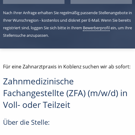
Nach Ihrer Anfrage erhalten Sie regelmäßig passende Stellenangebote in
Ihrer Wunschregion - kostenlos und diskret per E-Mail. Wenn Sie bereits
registriert sind, loggen Sie sich bitte in Ihrem
Bewerberprofil
ein, um Ihre
Stellensuche anzupassen.
Für eine Zahnarztpraxis in Koblenz suchen wir ab sofort:
Zahnmedizinische
Fachangestellte (ZFA) (m/w/d) in
Voll- oder Teilzeit
Über die Stelle: