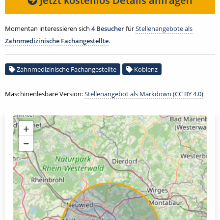
Jetzt kostenlos Details anfragen
Momentan interessieren sich
4 Besucher
für
Stellenangebote als
Zahnmedizinische Fachangestellte
.
Zahnmedizinische Fachangestellte
Koblenz
Maschinenlesbare Version:
Stellenangebot als Markdown (CC BY 4.0)
+
−