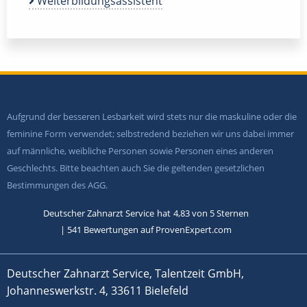
Weiterbildungsassistent
Aufgrund der besseren Lesbarkeit wird stets nur die maskuline oder die
feminine Form verwendet; selbstredend beziehen wir uns dabei immer
auf männliche, weibliche Personen sowie Personen eines anderen
Geschlechts. Bitte beachten auch Sie die geltenden gesetzlichen
Bestimmungen des AGG.
Deutscher Zahnarzt Service
hat
4,83
von
5
Sternen
|
541
Bewertungen auf ProvenExpert.com
Deutscher Zahnarzt Service, Talentzeit GmbH,
Johanneswerkstr. 4, 33611 Bielefeld