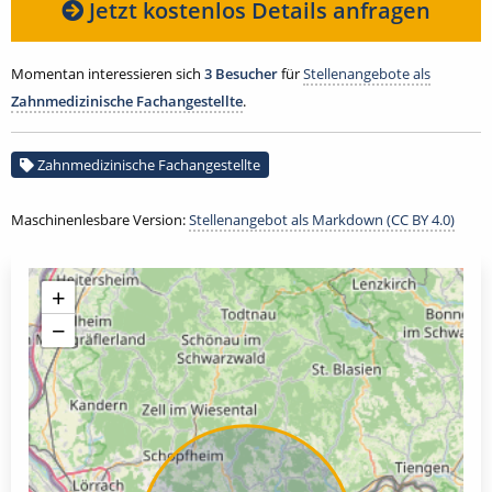
Jetzt kostenlos Details anfragen
Momentan interessieren sich
3 Besucher
für
Stellenangebote als
Zahnmedizinische Fachangestellte
.
Zahnmedizinische Fachangestellte
Maschinenlesbare Version:
Stellenangebot als Markdown (CC BY 4.0)
+
−