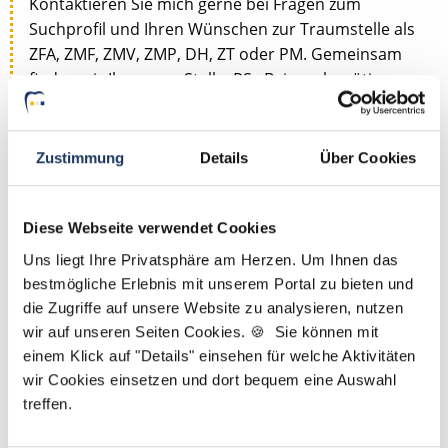
Kontaktieren Sie mich gerne bei Fragen zum
Suchprofil und Ihren Wünschen zur Traumstelle als
ZFA, ZMF, ZMV, ZMP, DH, ZT oder PM. Gemeinsam
finden wir Ihre neue Stelle. PS.: Bei uns benötigen
Sie lediglich einen Lebenslauf und kein Anschreiben.
Jetzt zur kostenlosen Stellenanfrage
Zustimmung
Details
Über Cookies
Kontakt
Diese Webseite verwendet Cookies
Uns liegt Ihre Privatsphäre am Herzen. Um Ihnen das
Tel.: +49 (0) 521 / 911 730 44
bestmögliche Erlebnis mit unserem Portal zu bieten und
Fax: +49 (0) 521 / 911 730 41
die Zugriffe auf unsere Website zu analysieren, nutzen
bewerbung@dzas.de
wir auf unseren Seiten Cookies. 🍪 Sie können mit
einem Klick auf "Details" einsehen für welche Aktivitäten
wir Cookies einsetzen und dort bequem eine Auswahl
treffen.